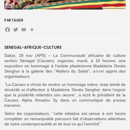
Search
Search
for:
PARTAGER
Button
Facebook
Twitter
Email
Partager
FR
SENEGAL-AFRIQUE-CULTURE
Dakar, 28 nov (APS) – La Communauté africaine de culture
section Sénégal (Cacsen), organise, mardi, à 16 heures, une
exposition en hommage à l’artiste plasticienne Madeleine Devès
Senghor à la galerie des ‘’Ateliers du Sahel’’, a-t-on appris des
organisateurs.
‘’La Cacsen a choisi de rendre un hommage sobre, mais teinté de
sincérité et d’affection à Madeleine Devès Senghor dans l’espoir
que la postérité retiendra son œuvre‘’, a écrit le président de la
Cacsen, Alpha Amadou Sy dans un communiqué de presse
transmis.
Selon les organisateurs, ‘’cette initiative est venue à son heure
compléter un remarquable parcours fait d’observations attentives
de notre contemporanéité et de tout ce qui l’enrichit’’.