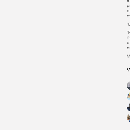
é
p
c
m
”
”
n
d
a
M
V