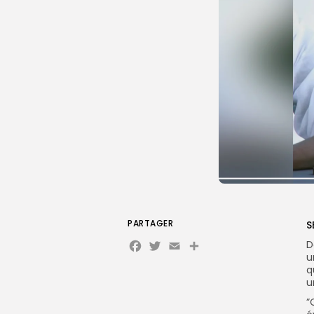
PARTAGER
S
Facebook
Twitter
Email
D
u
q
u
”