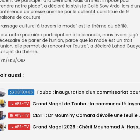
vident de participer à la biennale. Mais on s’est imposé pour
rendre notre place”, a déclaré la styliste Collé Sow Ardo, lors d’u
onférence de presse animée par le collectif constitué de 9
aisons de couture.
Brassage culturel à travers la mode” est le thème du défilé.
Pour notre première participation à la biennale, nous avons jugé
écessaire de parler de l’union, parce que la mode est un trait
’union, elle permet de rencontrer l’autre”, a déclaré Lahad Gueye
u sujet du thème.
YK/FKS/OID
oir aussi :
DÉPÊCHES
APS-TV
CESTI : Dr Mouminy Camar
APS-TV
Grand Magal 2026 : Chérif Mouhamad Al Hassani salu
APS-TV