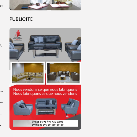
ne
PUBLICITE
,
Touba : inauguration d’un commissariat pour renforcer le dispositif sécuritaire de la...
Grand Magal de Touba : la communauté layenne souligne une célébration qui...
a dévoile une feuille de route
e un événement porteur...