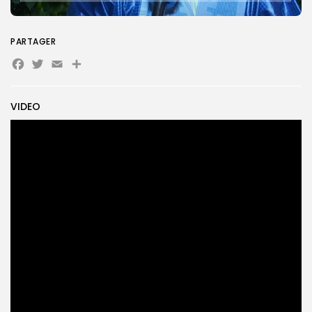
PARTAGER
Search
Search
for:
Button
Facebook
Twitter
Email
Partager
FR
VIDEO