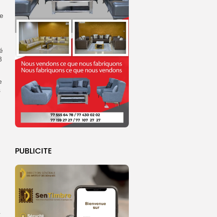
ie
é
8
e
s
PUBLICITE
g
r