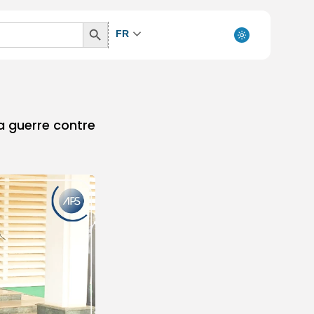
Search
FR
Button
 guerre contre