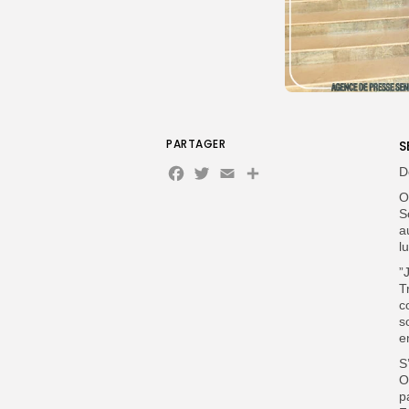
PARTAGER
S
Facebook
Twitter
Email
D
O
S
a
l
”
T
c
s
e
S
O
p