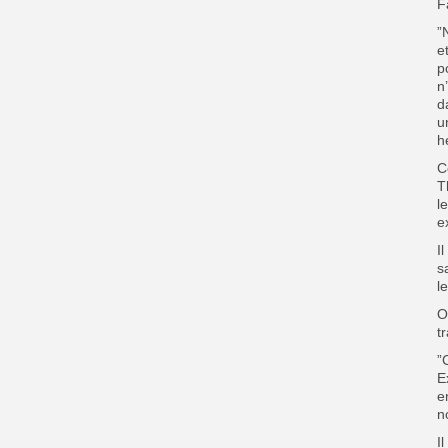
F
”
e
p
n
d
u
h
C
T
l
e
I
s
l
O
t
”
E
e
n
I