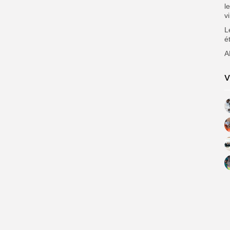
l
v
L
é
A
V