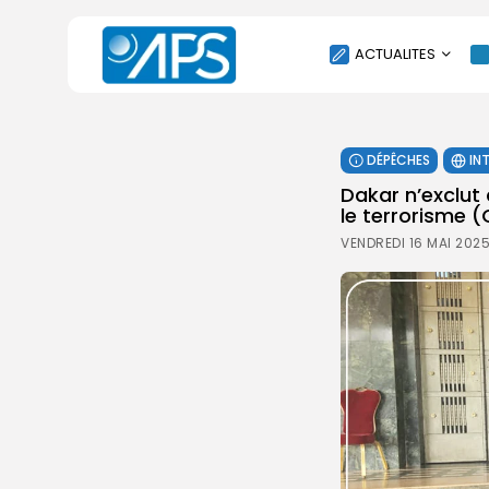
ACTUALITES
POLITIQUE
DÉPÊCHES
IN
SOCIÉTÉ
Dakar n’exclu
ÉCONOMIE
le terrorisme
CULTURE
VENDREDI 16 MAI 2025
SPORT
ENVIRONNEMENT
INTERNATIONAL
AGENDA
SANTE