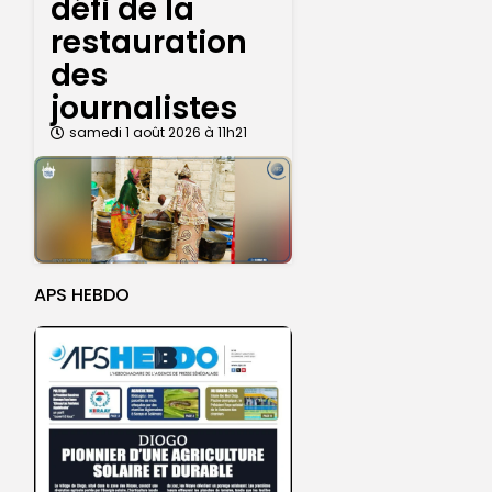
défi de la
restauration
des
journalistes
samedi 1 août 2026 à 11h21
APS HEBDO