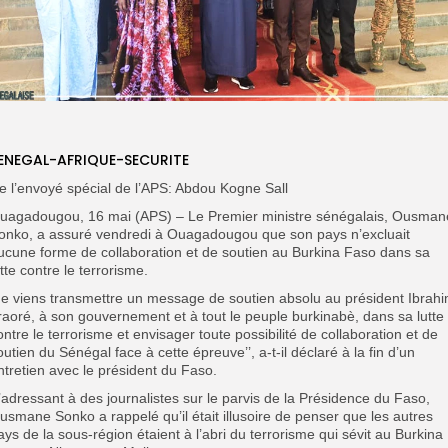
ENEGAL-AFRIQUE-SECURITE
e l’envoyé spécial de l’APS: Abdou Kogne Sall
uagadougou, 16 mai (APS) – Le Premier ministre sénégalais, Ousman
onko, a assuré vendredi à Ouagadougou que son pays n’excluait
ucune forme de collaboration et de soutien au Burkina Faso dans sa
utte contre le terrorisme.
Je viens transmettre un message de soutien absolu au président Ibrah
raoré, à son gouvernement et à tout le peuple burkinabè, dans sa lutte
ontre le terrorisme et envisager toute possibilité de collaboration et de
outien du Sénégal face à cette épreuve’’, a-t-il déclaré à la fin d’un
ntretien avec le président du Faso.
’adressant à des journalistes sur le parvis de la Présidence du Faso,
usmane Sonko a rappelé qu’il était illusoire de penser que les autres
ays de la sous-région étaient à l’abri du terrorisme qui sévit au Burkina