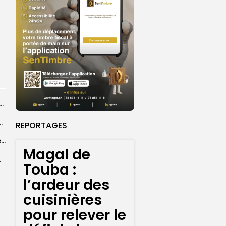
ye Faye souhaite un ‘’excellent Magal’’ aux fidèles
courus par la Croix-Rouge sénégalaise
REPORTAGES
Grand Magal 2026 : un colloque met en lumière la portée universelle...
Magal de
rprend encore...
Touba :
l’ardeur des
cuisinières
pour relever le