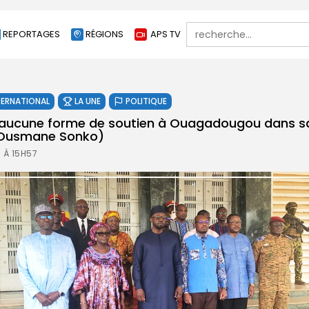
Search
REPORTAGES
RÉGIONS
APS TV
for:
TERNATIONAL
LA UNE
POLITIQUE
t aucune forme de soutien à Ouagadougou dans sa
 (Ousmane Sonko)
 À 15H57