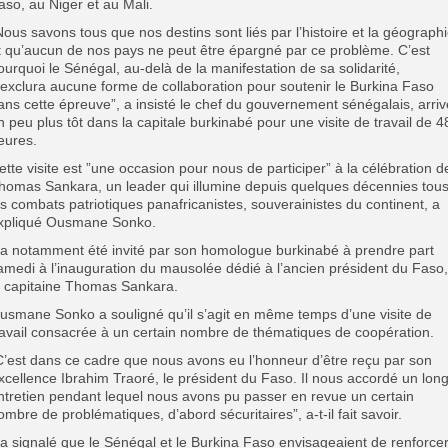
aso, au Niger et au Mali.
Nous savons tous que nos destins sont liés par l’histoire et la géograph
t qu’aucun de nos pays ne peut être épargné par ce problème. C’est
ourquoi le Sénégal, au-delà de la manifestation de sa solidarité,
’exclura aucune forme de collaboration pour soutenir le Burkina Faso
ans cette épreuve”, a insisté le chef du gouvernement sénégalais, arriv
n peu plus tôt dans la capitale burkinabé pour une visite de travail de 4
eures.
ette visite est ”une occasion pour nous de participer” à la célébration d
homas Sankara, un leader qui illumine depuis quelques décennies tou
es combats patriotiques panafricanistes, souverainistes du continent, a
xpliqué Ousmane Sonko.
l a notamment été invité par son homologue burkinabé à prendre part
amedi à l’inauguration du mausolée dédié à l’ancien président du Faso,
e capitaine Thomas Sankara.
usmane Sonko a souligné qu’il s’agit en même temps d’une visite de
ravail consacrée à un certain nombre de thématiques de coopération.
C’est dans ce cadre que nous avons eu l’honneur d’être reçu par son
xcellence Ibrahim Traoré, le président du Faso. Il nous accordé un lon
ntretien pendant lequel nous avons pu passer en revue un certain
ombre de problématiques, d’abord sécuritaires”, a-t-il fait savoir.
l a signalé que le Sénégal et le Burkina Faso envisageaient de renforce