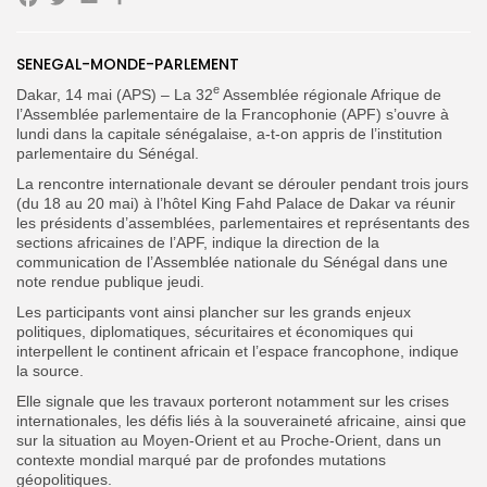
Facebook
Twitter
Email
Partager
Search
Search
SENEGAL-MONDE-PARLEMENT
for:
Button
e
Dakar, 14 mai (APS) – La 32
Assemblée régionale Afrique de
l’Assemblée parlementaire de la Francophonie (APF) s’ouvre à
FR
lundi dans la capitale sénégalaise, a-t-on appris de l’institution
parlementaire du Sénégal.
La rencontre internationale devant se dérouler pendant trois jours
(du 18 au 20 mai) à l’hôtel King Fahd Palace de Dakar va réunir
les présidents d’assemblées, parlementaires et représentants des
sections africaines de l’APF, indique la direction de la
communication de l’Assemblée nationale du Sénégal dans une
note rendue publique jeudi.
Les participants vont ainsi plancher sur les grands enjeux
politiques, diplomatiques, sécuritaires et économiques qui
interpellent le continent africain et l’espace francophone, indique
la source.
Elle signale que les travaux porteront notamment sur les crises
internationales, les défis liés à la souveraineté africaine, ainsi que
sur la situation au Moyen-Orient et au Proche-Orient, dans un
contexte mondial marqué par de profondes mutations
géopolitiques.