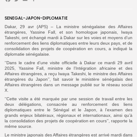
Facebook
Twitter
Email
Partager
SENEGAL-JAPON-DIPLOMATIE
Search
Search
for:
Dakar, 29 avr (APS) – La ministre sénégalaise des Affaires
Button
étrangères, Yassine Fall, et son homologue japonais, Iwaya
Takeshi, ont échangé mardi à Dakar sur les voies et moyens d’un
FR
renforcement des liens diplomatiques entre leurs deux pays, et de
consolidation des projets de coopération en cours, a indiqué la
diplomatie sénégalaise.
‘’Dans le cadre d’une visite officielle à Dakar ce mardi 29 avril
2025, Yassine Fall, ministre de l’Intégration africaine et des
Affaires étrangères, a reçu Iwaya Takeshi, le ministre des Affaires
étrangères du Japon’’, fait savoir le ministère sénégalais des
Affaires étrangères dans un message publié sur le réseau social
X.
‘’Cette visite a été marquée par une session de travail entre les
deux délégations, consacrée au renforcement des liens
diplomatiques entre le Sénégal et le Japon, à l’examen des
grands enjeux bilatéraux, régionaux et internationaux, ainsi qu’à
la consolidation des projets de coopération en cours’’, rapporte la
même source.
Le ministre japonais des Affaires étrangères est arrivé mardi dans