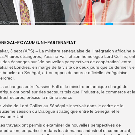
ENEGAL-ROYAUMEUNI-PARTENARIAT
akar, 3 sept (APS) – La ministre sénégalaise de l’Intégration africaine e
es Affaires étrangères, Yassine Fall, et son homologue Lord Collins, on
u des échanges sur “de nouvelles perspectives de coopération” entre
akar et Londres, en marge de la visite de deux jours que ce dernier vie
e boucler au Sénégal, a-t-on appris de source officielle sénégalaise,
ercredi.
es échanges entre Yassine Fall et le ministre britannique chargé de
’Afrique ont porté sur des secteurs tels que l’industrie, le commerce et l
nfrastructures, précise la même source.
a visite de Lord Collins au Sénégal s’inscrivait dans le cadre de la
euxième session du Dialogue stratégique entre le Sénégal et le
oyaume-Uni.
Les travaux ont permis d’examiner de nouvelles perspectives de
oopération, en particulier dans les domaines industriel et commercial,