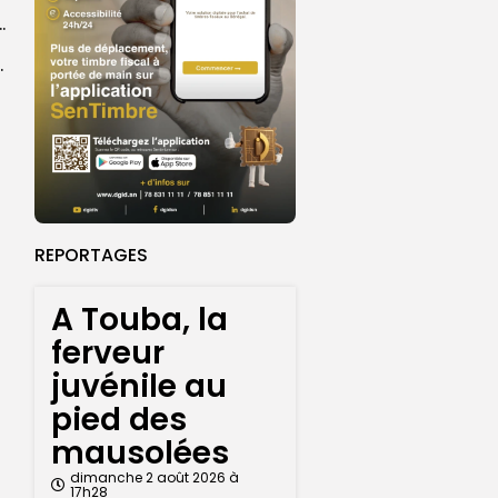
a dévoile une feuille de route
e un événement porteur...
REPORTAGES
A Touba, la
ferveur
juvénile au
pied des
mausolées
dimanche 2 août 2026 à
17h28