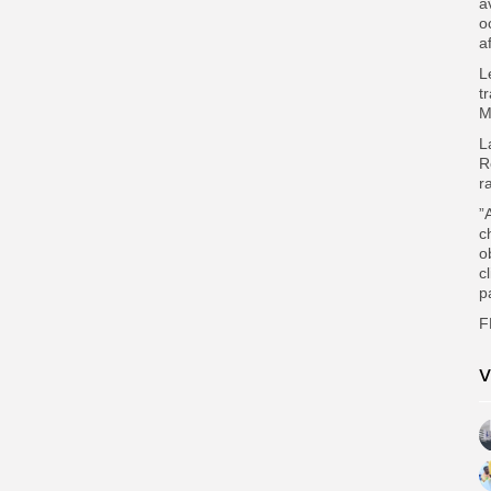
a
o
a
L
t
M
L
R
r
”
c
o
c
p
F
V