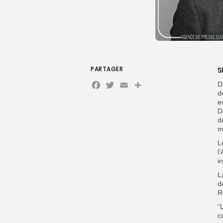
PARTAGER
S
Facebook
Twitter
Email
D
d
e
D
d
m
L
l
i
L
d
R
”
c