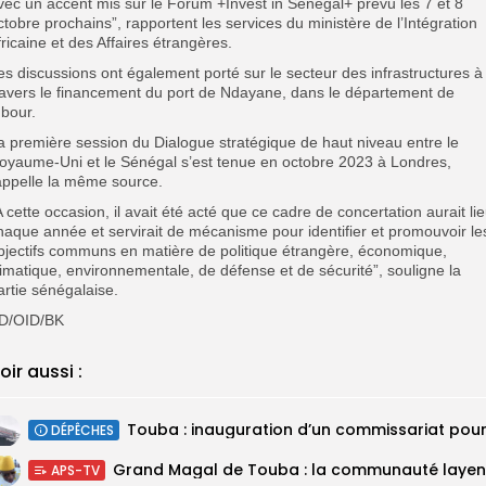
vec un accent mis sur le Forum +Invest in Sénégal+ prévu les 7 et 8
ctobre prochains”, rapportent les services du ministère de l’Intégration
fricaine et des Affaires étrangères.
es discussions ont également porté sur le secteur des infrastructures à
ravers le financement du port de Ndayane, dans le département de
bour.
a première session du Dialogue stratégique de haut niveau entre le
oyaume-Uni et le Sénégal s’est tenue en octobre 2023 à Londres,
appelle la même source.
A cette occasion, il avait été acté que ce cadre de concertation aurait li
haque année et servirait de mécanisme pour identifier et promouvoir le
bjectifs communs en matière de politique étrangère, économique,
limatique, environnementale, de défense et de sécurité”, souligne la
artie sénégalaise.
D/OID/BK
oir aussi :
DÉPÊCHES
APS-TV