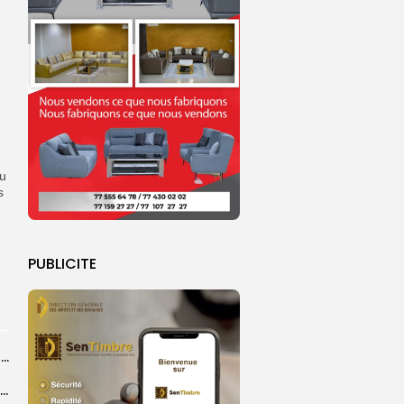
eu
s
PUBLICITE
Touba : inauguration d’un commissariat pour renforcer le dispositif sécuritaire de la...
Grand Magal de Touba : la communauté layenne souligne une célébration qui...