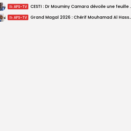
CESTI : Dr Mouminy Camar
APS-TV
Grand Magal 2026 : Chérif Mouhamad Al Hassani salu
APS-TV