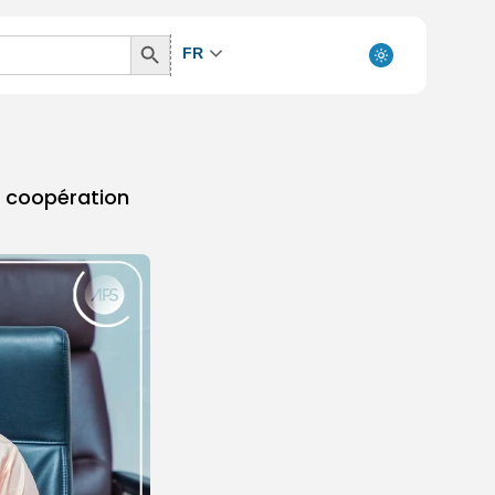
Search
FR
Button
e coopération