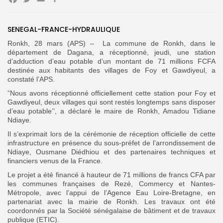
Facebook
Twitter
Email
SENEGAL-FRANCE-HYDRAULIQUE
Search
Search
Ronkh, 28 mars (APS) – La commune de Ronkh, dans le
for:
Button
département de Dagana, a réceptionné, jeudi, une station
d’adduction d’eau potable d’un montant de 71 millions FCFA
FR
destinée aux habitants des villages de Foy et Gawdiyeul, a
constaté l’APS.
”Nous avons réceptionné officiellement cette station pour Foy et
Gawdiyeul, deux villages qui sont restés longtemps sans disposer
d’eau potable’’, a déclaré le maire de Ronkh, Amadou Tidiane
Ndiaye.
Il s’exprimait lors de la cérémonie de réception officielle de cette
infrastructure en présence du sous-préfet de l’arrondissement de
Ndiaye, Ousmane Diédhiou et des partenaires techniques et
financiers venus de la France.
Le projet a été financé à hauteur de 71 millions de francs CFA par
les communes françaises de Rezé, Commercy et Nantes-
Métropole, avec l’appui de l’Agence Eau Loire-Bretagne, en
partenariat avec la mairie de Ronkh. Les travaux ont été
coordonnés par la Société sénégalaise de bâtiment et de travaux
publique (ETIC).