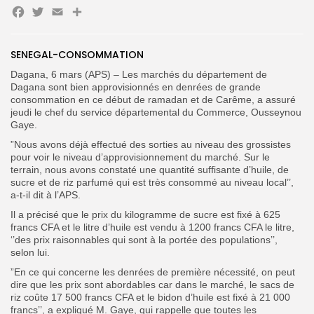
Facebook
Twitter
Email
Partager
Search
Search
for:
Button
SENEGAL-CONSOMMATION
FR
Dagana, 6 mars (APS) – Les marchés du département de
Dagana sont bien approvisionnés en denrées de grande
consommation en ce début de ramadan et de Carême, a assuré
jeudi le chef du service départemental du Commerce, Ousseynou
Gaye.
”Nous avons déjà effectué des sorties au niveau des grossistes
pour voir le niveau d’approvisionnement du marché. Sur le
terrain, nous avons constaté une quantité suffisante d’huile, de
sucre et de riz parfumé qui est très consommé au niveau local’’,
a-t-il dit à l’APS.
Il a précisé que le prix du kilogramme de sucre est fixé à 625
francs CFA et le litre d’huile est vendu à 1200 francs CFA le litre,
‘’des prix raisonnables qui sont à la portée des populations’’,
selon lui.
”En ce qui concerne les denrées de première nécessité, on peut
dire que les prix sont abordables car dans le marché, le sacs de
riz coûte 17 500 francs CFA et le bidon d’huile est fixé à 21 000
francs’’, a expliqué M. Gaye, qui rappelle que toutes les