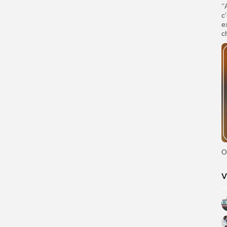
‘
c
e
c
O
V