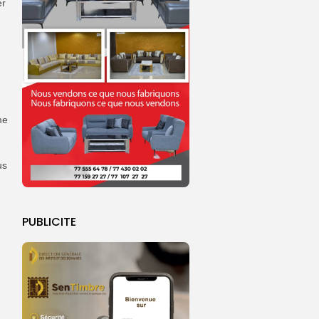
er
me
us
PUBLICITE