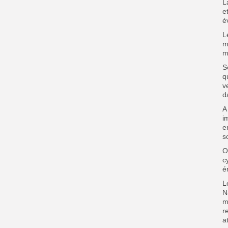
L
e
é
L
m
m
S
q
v
d
A
i
e
s
O
c
é
L
N
m
r
a