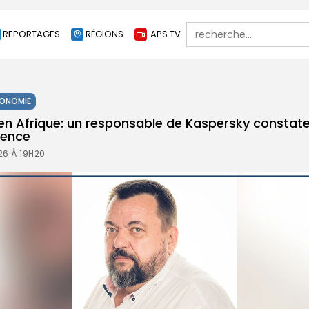
Search
REPORTAGES
RÉGIONS
APS TV
for:
ONOMIE
en Afrique: un responsable de Kaspersky constate
ience
26 À 19H20