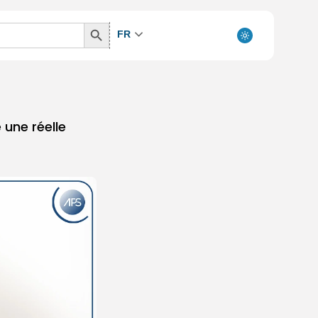
Search
FR
Button
 une réelle