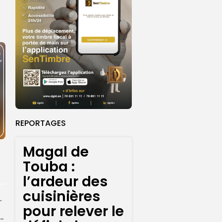
REPORTAGES
Magal de
Touba :
l’ardeur des
cuisinières
r les sapeurs-pompiers
pour relever le
ye Faye souhaite un ‘’excellent Magal’’ aux fidèles