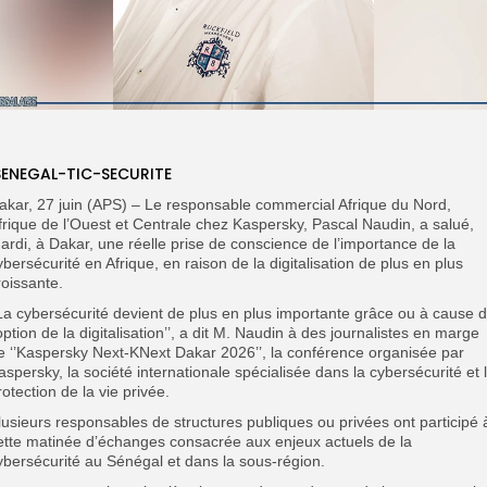
ENEGAL-TIC-SECURITE
akar, 27 juin (APS) – Le responsable commercial Afrique du Nord,
frique de l’Ouest et Centrale chez Kaspersky, Pascal Naudin, a salué,
ardi, à Dakar, une réelle prise de conscience de l’importance de la
ybersécurité en Afrique, en raison de la digitalisation de plus en plus
roissante.
’La cybersécurité devient de plus en plus importante grâce ou à cause 
’option de la digitalisation’’, a dit M. Naudin à des journalistes en marge
e ‘’Kaspersky Next-KNext Dakar 2026’’, la conférence organisée par
aspersky, la société internationale spécialisée dans la cybersécurité et 
rotection de la vie privée.
lusieurs responsables de structures publiques ou privées ont participé 
ette matinée d’échanges consacrée aux enjeux actuels de la
ybersécurité au Sénégal et dans la sous-région.