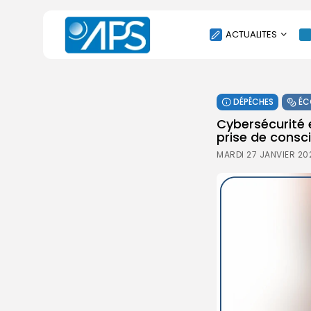
ACTUALITES
POLITIQUE
DÉPÊCHES
ÉC
SOCIÉTÉ
Cybersécurité 
ÉCONOMIE
prise de consc
CULTURE
MARDI 27 JANVIER 20
SPORT
ENVIRONNEMENT
INTERNATIONAL
AGENDA
SANTE