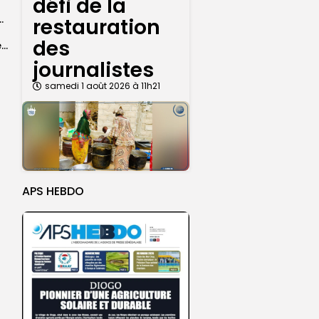
défi de la
courus par la Croix-Rouge sénégalaise
restauration
des
Grand Magal 2026 : un colloque met en lumière la portée universelle...
journalistes
samedi 1 août 2026 à 11h21
APS HEBDO