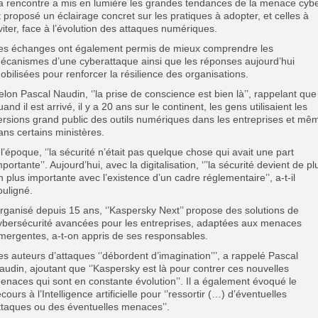
a rencontre a mis en lumière les grandes tendances de la menace cyb
t proposé un éclairage concret sur les pratiques à adopter, et celles à
viter, face à l’évolution des attaques numériques.
es échanges ont également permis de mieux comprendre les
écanismes d’une cyberattaque ainsi que les réponses aujourd’hui
obilisées pour renforcer la résilience des organisations.
elon Pascal Naudin, ‘’la prise de conscience est bien là’’, rappelant que
uand il est arrivé, il y a 20 ans sur le continent, les gens utilisaient les
ersions grand public des outils numériques dans les entreprises et mê
ans certains ministères.
 l’époque, ‘’la sécurité n’était pas quelque chose qui avait une part
mportante’’. Aujourd’hui, avec la digitalisation, ‘’’la sécurité devient de pl
n plus importante avec l’existence d’un cadre réglementaire’’, a-t-il
ouligné.
rganisé depuis 15 ans, ‘’Kaspersky Next’’ propose des solutions de
ybersécurité avancées pour les entreprises, adaptées aux menaces
mergentes, a-t-on appris de ses responsables.
es auteurs d’attaques ‘’débordent d’imagination’’’, a rappelé Pascal
audin, ajoutant que ‘’Kaspersky est là pour contrer ces nouvelles
enaces qui sont en constante évolution’’. Il a également évoqué le
ecours à l’Intelligence artificielle pour ‘’ressortir (…) d’éventuelles
ttaques ou des éventuelles menaces’’.