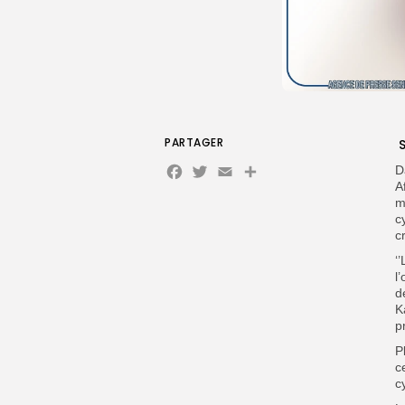
PARTAGER
S
Facebook
Twitter
Email
Partager
D
A
m
c
c
‘
l
d
K
p
P
c
c