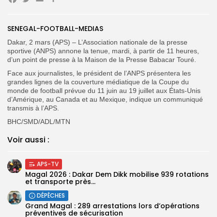
Facebook
Twitter
Email
Partager
Search
Search
for:
Button
SENEGAL-FOOTBALL-MEDIAS
FR
Dakar, 2 mars (APS) – L’Association nationale de la presse
sportive (ANPS) annone la tenue, mardi, à partir de 11 heures,
d’un point de presse à la Maison de la Presse Babacar Touré.
Face aux journalistes, le président de l’ANPS présentera les
grandes lignes de la couverture médiatique de la Coupe du
monde de football prévue du 11 juin au 19 juillet aux États-Unis
d’Amérique, au Canada et au Mexique, indique un communiqué
transmis à l’APS.
‎BHC/SMD/ADL/MTN
Voir aussi :
APS-TV
Magal 2026 : Dakar Dem Dikk mobilise 939 rotations
et transporte près...
DÉPÊCHES
Grand Magal : 289 arrestations lors d’opérations
préventives de sécurisation