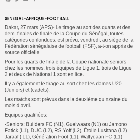
Facebook
Twitter
Email
Partager
Search
Search
for:
SENEGAL-AFRIQUE-FOOTBALL
Button
Dakar, 27 mars (APS)- Le tirage au sort des quarts et des
FR
demi-finales de finale de la Coupe du Sénégal, toutes
catégories confondues, est prévu, vendredi, au siège de la
Fédération sénégalaise de football (FSF), a-t-on appris de
source officielle.
Pour les quarts de finale de la Coupe nationale seniors
chez les hommes, trois équipes de Ligue 1, trois de Ligue
2 et deux de National 1 sont en lice.
Il y a également le tirage au sort chez les dames U20
(Juniors) et (cadets).
Les matchs sont prévus dans la deuxième quinzaine du
mois d’avril.
Equipes qualifiées:
-Seniors: Builders FC (N1), Guelwaars (N1) ou Jamono
Fatick (L1), DUC (L2), RS Yoff (L2), Étoile Lusitana (L2)
Jaraaf ( L1), Génération Foot (L1), Wallydaan FC (L1)