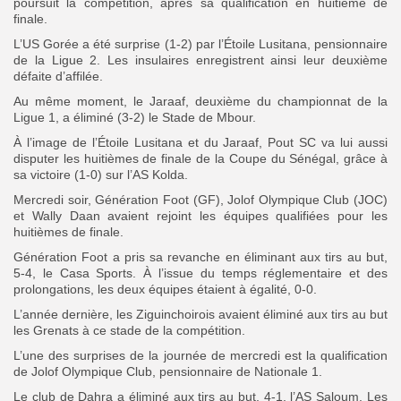
poursuit la compétition, après sa qualification en huitième de
finale.
Search
L’US Gorée a été surprise (1-2) par l’Étoile Lusitana, pensionnaire
Search
for:
Button
de la Ligue 2. Les insulaires enregistrent ainsi leur deuxième
défaite d’affilée.
FR
Au même moment, le Jaraaf, deuxième du championnat de la
Ligue 1, a éliminé (3-2) le Stade de Mbour.
À l’image de l’Étoile Lusitana et du Jaraaf, Pout SC va lui aussi
disputer les huitièmes de finale de la Coupe du Sénégal, grâce à
sa victoire (1-0) sur l’AS Kolda.
Mercredi soir, Génération Foot (GF), Jolof Olympique Club (JOC)
et Wally Daan avaient rejoint les équipes qualifiées pour les
huitièmes de finale.
Génération Foot a pris sa revanche en éliminant aux tirs au but,
5-4, le Casa Sports. À l’issue du temps réglementaire et des
prolongations, les deux équipes étaient à égalité, 0-0.
L’année dernière, les Ziguinchoirois avaient éliminé aux tirs au but
les Grenats à ce stade de la compétition.
L’une des surprises de la journée de mercredi est la qualification
de Jolof Olympique Club, pensionnaire de Nationale 1.
Le club de Dahra a éliminé aux tirs au but, 4-1, l’AS Saloum. Les