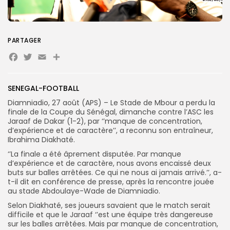
Search
Search
for:
Button
PARTAGER
Facebook
Twitter
Email
Partager
FR
SENEGAL-FOOTBALL
Diamniadio, 27 août (APS) – Le Stade de Mbour a perdu la
finale de la Coupe du Sénégal, dimanche contre l’ASC les
Jaraaf de Dakar (1-2), par ‘’manque de concentration,
d’expérience et de caractère’’, a reconnu son entraîneur,
Ibrahima Diakhaté.
‘’La finale a été âprement disputée. Par manque
d’expérience et de caractère, nous avons encaissé deux
buts sur balles arrêtées. Ce qui ne nous ai jamais arrivé.’’, a-
t-il dit en conférence de presse, après la rencontre jouée
au stade Abdoulaye-Wade de Diamniadio.
Selon Diakhaté, ses joueurs savaient que le match serait
difficile et que le Jaraaf ‘’est une équipe très dangereuse
sur les balles arrêtées. Mais par manque de concentration,