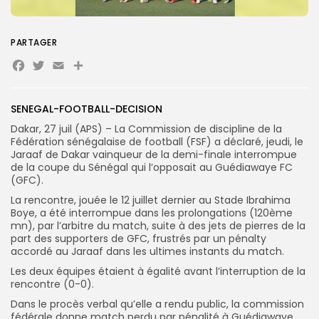
Search
Search
PARTAGER
for:
Button
Facebook
Twitter
Email
Partager
FR
SENEGAL-FOOTBALL-DECISION
Dakar, 27 juil (APS) – La Commission de discipline de la
Fédération sénégalaise de football (FSF) a déclaré, jeudi, le
Jaraaf de Dakar vainqueur de la demi-finale interrompue
de la coupe du Sénégal qui l’opposait au Guédiawaye FC
(GFC).
La rencontre, jouée le 12 juillet dernier au Stade Ibrahima
Boye, a été interrompue dans les prolongations (120ème
mn), par l’arbitre du match, suite à des jets de pierres de la
part des supporters de GFC, frustrés par un pénalty
accordé au Jaraaf dans les ultimes instants du match.
Les deux équipes étaient à égalité avant l’interruption de la
rencontre (0-0).
Dans le procès verbal qu’elle a rendu public, la commission
fédérale donne match perdu par pénalité à Guédiawaye