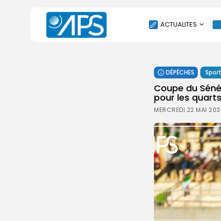
ACTUALITES
POLITIQUE
DÉPÊCHES
Spor
SOCIÉTÉ
Coupe du Sénég
ÉCONOMIE
pour les quarts
CULTURE
MERCREDI 22 MAI 202
SPORT
ENVIRONNEMENT
INTERNATIONAL
AGENDA
SANTE