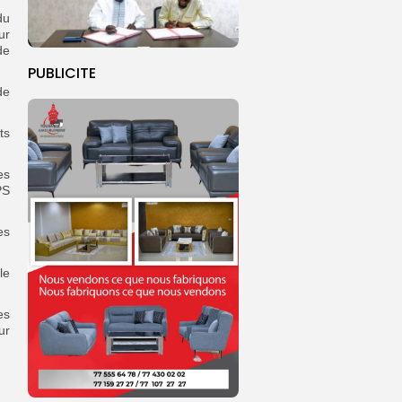
du
ur
de
PUBLICITE
de
ts
es
PS
es
le
es
ur