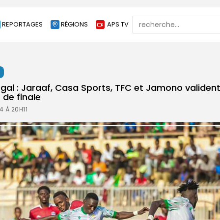
Search
REPORTAGES
RÉGIONS
APS TV
for:
t
al : Jaraaf, Casa Sports, TFC et Jamono valident 
 de finale
4 À 20H11