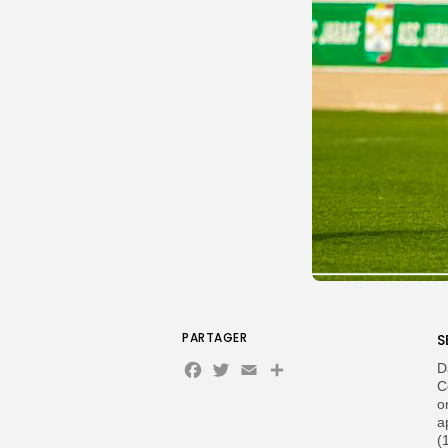
PARTAGER
S
Facebook
Twitter
Email
Partager
D
C
o
a
(