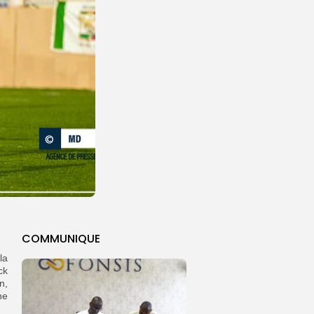
COMMUNIQUE
la
ck
n,
ne