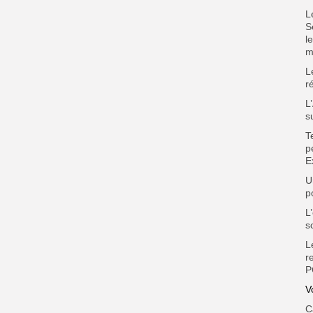
L
S
l
m
L
r
L
s
T
p
E
U
p
L
s
L
r
P
V
C