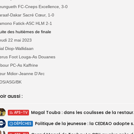
eungueth FC-Cneps Excellence, 3-0
araaf-Dakar Sacré Cœur, 1-0
amono Fatick-ASC HLM 2-1
uite des huitièmes de finale
eudi 22 mai 2023
ial Diop-Wallidaan
erus Foot Louga-As Douanes
bour PC-As Kaffrine
eur Mdior-Jeanne D’Arc
DS/ASG/BK
oir aussi :
Magal Touba : 
APS-TV
Politique de la jeunesse :
DÉPÊCHES