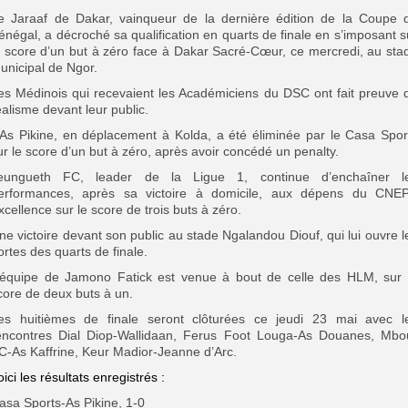
e Jaraaf de Dakar, vainqueur de la dernière édition de la Coupe 
énégal, a décroché sa qualification en quarts de finale en s’imposant s
e score d’un but à zéro face à Dakar Sacré-Cœur, ce mercredi, au sta
unicipal de Ngor.
es Médinois qui recevaient les Académiciens du DSC ont fait preuve 
éalisme devant leur public.
’As Pikine, en déplacement à Kolda, a été éliminée par le Casa Spor
ur le score d’un but à zéro, après avoir concédé un penalty.
eungueth FC, leader de la Ligue 1, continue d’enchaîner l
erformances, après sa victoire à domicile, aux dépens du CNE
xcellence sur le score de trois buts à zéro.
ne victoire devant son public au stade Ngalandou Diouf, qui lui ouvre l
ortes des quarts de finale.
’équipe de Jamono Fatick est venue à bout de celle des HLM, sur 
core de deux buts à un.
es huitièmes de finale seront clôturées ce jeudi 23 mai avec l
encontres Dial Diop-Wallidaan, Ferus Foot Louga-As Douanes, Mbo
C-As Kaffrine, Keur Madior-Jeanne d’Arc.
oici les résultats enregistrés :
asa Sports-As Pikine, 1-0