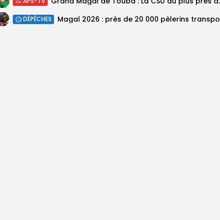
Grand Magal de Tou
APS-TV
DÉPÊCHES