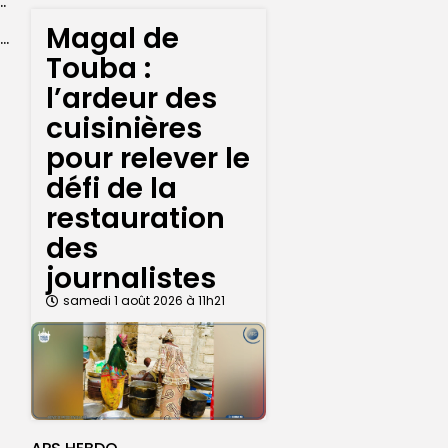
ba : La CSU au plus près des pèlerins
Magal de
Magal 2026 : près de 20 000 pèlerins transportés vers Touba en...
Touba :
l’ardeur des
cuisinières
pour relever le
défi de la
restauration
des
journalistes
samedi 1 août 2026 à 11h21