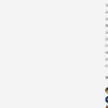
T
J
J
S
J
D
F
M
K
F
V