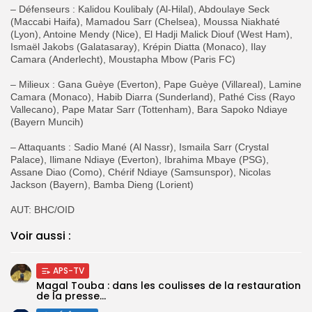
‎– Défenseurs : Kalidou Koulibaly (Al-Hilal), Abdoulaye Seck
(Maccabi Haifa), Mamadou Sarr (Chelsea), Moussa Niakhaté
(Lyon), Antoine Mendy (Nice), El Hadji Malick Diouf (West Ham),
Ismaël Jakobs (Galatasaray), Krépin Diatta (Monaco), Ilay
Camara (Anderlecht), Moustapha Mbow (Paris FC)
‎– Milieux : Gana Guèye (Everton), Pape Guèye (Villareal), Lamine
Camara (Monaco), Habib Diarra (Sunderland), Pathé Ciss (Rayo
Vallecano), Pape Matar Sarr (Tottenham), Bara Sapoko Ndiaye
(Bayern Muncih)
‎– Attaquants : Sadio Mané (Al Nassr), Ismaila Sarr (Crystal
Palace), Ilimane Ndiaye (Everton), Ibrahima Mbaye (PSG),
Assane Diao (Como), Chérif Ndiaye (Samsunspor), Nicolas
Jackson (Bayern), Bamba Dieng (Lorient)
AUT: ‎BHC/OID
Voir aussi :
APS-TV
Magal Touba : dans les coulisses de la restauration
de la presse...