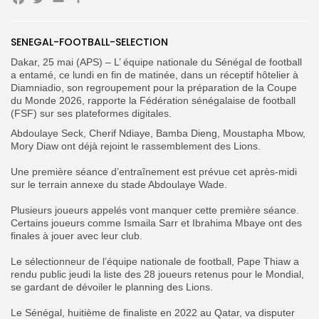
Facebook
Twitter
Email
Partager
SENEGAL-FOOTBALL-SELECTION
Dakar, 25 mai (APS) – L’ équipe nationale du Sénégal de football
Search
Search
a entamé, ce lundi en fin de matinée, dans un réceptif hôtelier à
for:
Button
Diamniadio, son regroupement pour la préparation de la Coupe
du Monde 2026, rapporte la Fédération sénégalaise de football
FR
(FSF) sur ses plateformes digitales.
‎Abdoulaye Seck, Cherif Ndiaye, Bamba Dieng, Moustapha Mbow,
Mory Diaw ont déjà rejoint le rassemblement des Lions.
‎Une première séance d’entraînement est prévue cet après-midi
sur le terrain annexe du stade Abdoulaye Wade.
‎Plusieurs joueurs appelés vont manquer cette première séance.
Certains joueurs comme Ismaila Sarr et Ibrahima Mbaye ont des
finales à jouer avec leur club.
‎‎Le sélectionneur de l’équipe nationale de football, Pape Thiaw a
rendu public jeudi la liste des 28 joueurs retenus pour le Mondial,
se gardant de dévoiler le planning des Lions.
‎Le Sénégal, huitième de finaliste en 2022 au Qatar, va disputer