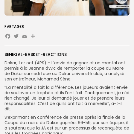
Search
Search
for:
Button
PARTAGER
FR
Facebook
Twitter
Email
Partager
SENEGAL-BASKET-REACTIONS
Dakar, 1 er oct (APS) – L’envie de gagner et un mental ont
permis à la Jeanne d’Arc de remporter la coupe du Maire
de Dakar samedi face au Dakar université club, a analysé
son entraîneur, Mohamed Sène.
‘’La mentalité a fait la différence. Les joueurs avaient envie
de soulever un trophée et ils l’ont fait. Tactiquement, je n’ai
rien changé. Je leur ai demandé jouer et de prendre leurs
responsabilités. C’est ce qu’ils ont fait à merveille’’, a-t-il
dit.
S’exprimant en conférence de presse après la finale de la
Coupe du maire de Dakar gagnée, 66-59, par son équipe, il
a soutenu que la JA est sur un processus de reconquête de
tous les trophées nationaux.