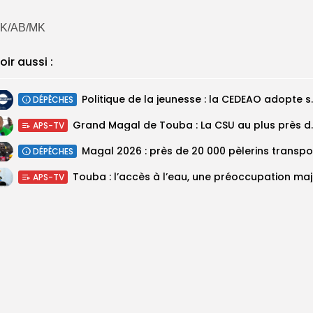
K/AB/MK
oir aussi :
Politique de la jeunesse :
DÉPÊCHES
Grand Magal de Tou
APS-TV
DÉPÊCHES
Touba :
APS-TV