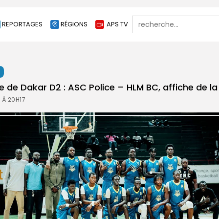
Search
REPORTAGES
RÉGIONS
APS TV
for:
t
 de Dakar D2 : ASC Police – HLM BC, affiche de la 
 À 20H17