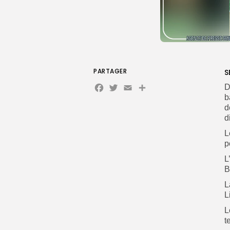
PARTAGER
S
Facebook
Twitter
Email
Partager
D
b
d
d
L
p
L
B
L
L
L
t