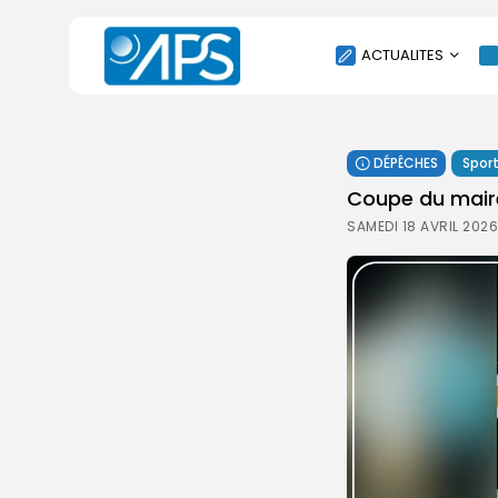
ACTUALITES
POLITIQUE
DÉPÊCHES
Spor
SOCIÉTÉ
Coupe du maire
ÉCONOMIE
SAMEDI 18 AVRIL 2026
CULTURE
SPORT
ENVIRONNEMENT
INTERNATIONAL
AGENDA
SANTE