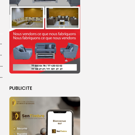
 la CEDEAO adopte son plan d’actions stratégiques...
ba : La CSU au plus près des pèlerins
Magal 2026 : près de 20 000 pèlerins transportés vers Touba en...
 l’accès à l’eau, une préoccupation majeure avant le Grand Magal
PUBLICITE