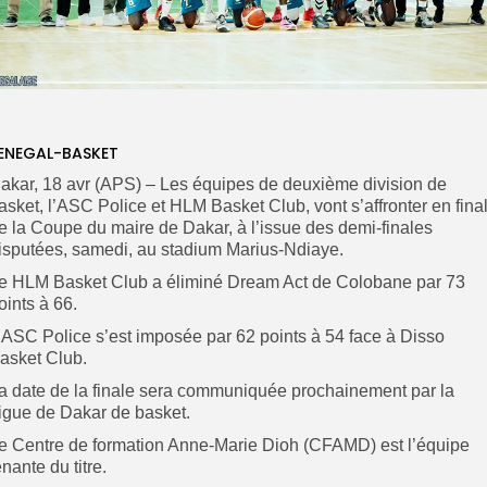
ENEGAL-BASKET
akar, 18 avr (APS) – Les équipes de deuxième division de
asket, l’ASC Police et HLM Basket Club, vont s’affronter en fina
e la Coupe du maire de Dakar, à l’issue des demi-finales
isputées, samedi, au stadium Marius-Ndiaye.
e HLM Basket Club a éliminé Dream Act de Colobane par 73
oints à 66.
’ASC Police s’est imposée par 62 points à 54 face à Disso
asket Club.
a date de la finale sera communiquée prochainement par la
igue de Dakar de basket.
e Centre de formation Anne-Marie Dioh (CFAMD) est l’équipe
enante du titre.