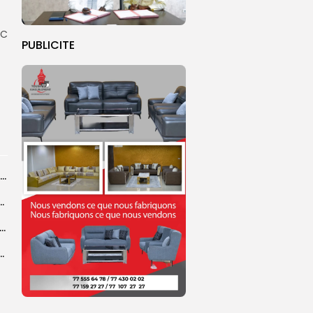
AC
PUBLICITE
Sellé Dieng nommé entraîneur principal de l’équipe première ‎du Jaraaf (club)
le paquet neutre, un outil de renforcement de...
d, une filiale du FONSIS, investit 800 millions de francs CFA...
arrage de la saison de football au 30...