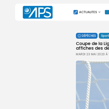
ACTUALITES
POLITIQUE
DÉPÊCHES
Spor
SOCIÉTÉ
Coupe de la L
ÉCONOMIE
affiches des d
CULTURE
MARDI 23 MAI 2023 À 
SPORT
ENVIRONNEMENT
INTERNATIONAL
AGENDA
SANTE