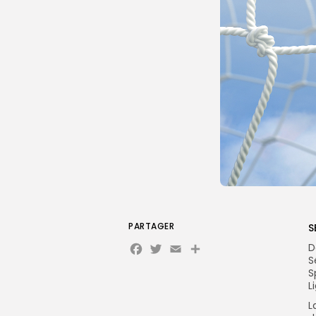
PARTAGER
S
Facebook
Twitter
Email
D
S
S
L
L