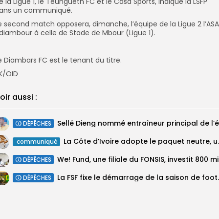
e la Ligue 1, le Teungueth FC et le Casa Sports, indique la LSFP
ans un communiqué.
e second match opposera, dimanche, l’équipe de la Ligue 2 l’AS
diambour à celle de Stade de Mbour (Ligue 1).
e Diambars FC est le tenant du titre.
K/OID
oir aussi :
DÉPÊCHES
La Côte d’Ivoire adopte 
communiqué
We! Fun
DÉPÊCHES
‎La FSF fixe le dém
DÉPÊCHES