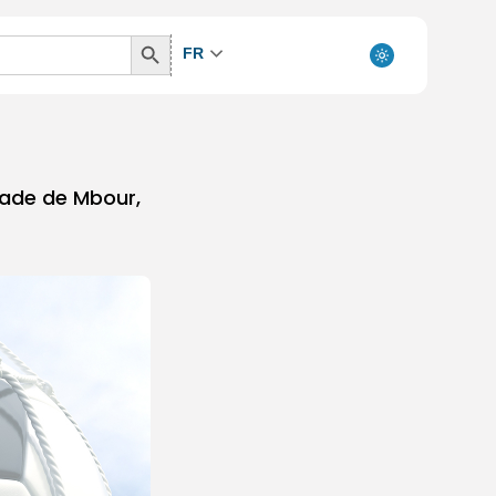
Search
FR
Button
tade de Mbour,