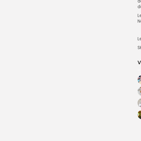
d
d
L
N
L
S
V