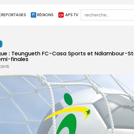
Search
REPORTAGES
RÉGIONS
APS TV
for:
t
igue : Teungueth FC-Casa Sports et Ndiambour-S
emi-finales
12H15