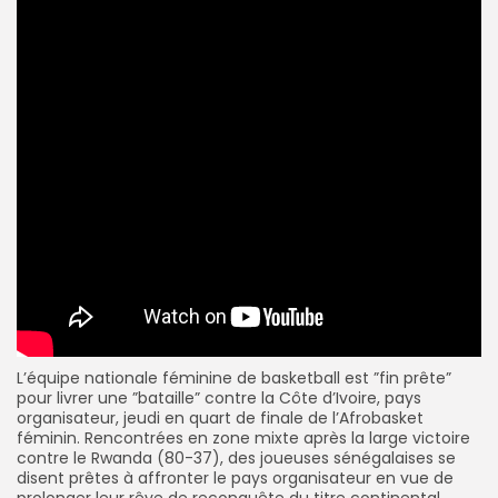
L’équipe nationale féminine de basketball est ”fin prête”
pour livrer une ”bataille” contre la Côte d’Ivoire, pays
organisateur, jeudi en quart de finale de l’Afrobasket
féminin. Rencontrées en zone mixte après la large victoire
contre le Rwanda (80-37), des joueuses sénégalaises se
disent prêtes à affronter le pays organisateur en vue de
prolonger leur rêve de reconquête du titre continental.