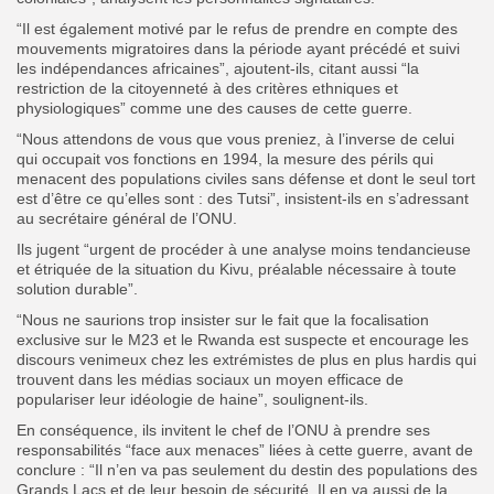
“Il est également motivé par le refus de prendre en compte des
mouvements migratoires dans la période ayant précédé et suivi
les indépendances africaines”, ajoutent-ils, citant aussi “la
restriction de la citoyenneté à des critères ethniques et
physiologiques” comme une des causes de cette guerre.
“Nous attendons de vous que vous preniez, à l’inverse de celui
qui occupait vos fonctions en 1994, la mesure des périls qui
menacent des populations civiles sans défense et dont le seul tort
est d’être ce qu’elles sont : des Tutsi”, insistent-ils en s’adressant
au secrétaire général de l’ONU.
Ils jugent “urgent de procéder à une analyse moins tendancieuse
et étriquée de la situation du Kivu, préalable nécessaire à toute
solution durable”.
“Nous ne saurions trop insister sur le fait que la focalisation
exclusive sur le M23 et le Rwanda est suspecte et encourage les
discours venimeux chez les extrémistes de plus en plus hardis qui
trouvent dans les médias sociaux un moyen efficace de
populariser leur idéologie de haine”, soulignent-ils.
En conséquence, ils invitent le chef de l’ONU à prendre ses
responsabilités “face aux menaces” liées à cette guerre, avant de
conclure : “Il n’en va pas seulement du destin des populations des
Grands Lacs et de leur besoin de sécurité. Il en va aussi de la