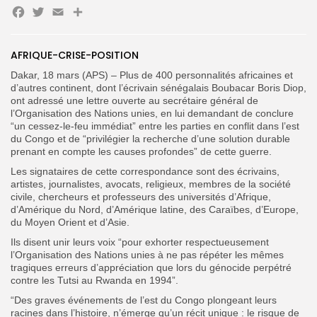
Facebook
Twitter
Email
Partager
AFRIQUE-CRISE-POSITION
Search
Dakar, 18 mars (APS) – Plus de 400 personnalités africaines et
Search
for:
Button
d’autres continent, dont l’écrivain sénégalais Boubacar Boris Diop,
ont adressé une lettre ouverte au secrétaire général de
l’Organisation des Nations unies, en lui demandant de conclure
FR
“un cessez-le-feu immédiat” entre les parties en conflit dans l’est
du Congo et de “privilégier la recherche d’une solution durable
prenant en compte les causes profondes” de cette guerre.
Les signataires de cette correspondance sont des écrivains,
artistes, journalistes, avocats, religieux, membres de la société
civile, chercheurs et professeurs des universités d’Afrique,
d’Amérique du Nord, d’Amérique latine, des Caraïbes, d’Europe,
du Moyen Orient et d’Asie.
Ils disent unir leurs voix “pour exhorter respectueusement
l’Organisation des Nations unies à ne pas répéter les mêmes
tragiques erreurs d’appréciation que lors du génocide perpétré
contre les Tutsi au Rwanda en 1994”.
“Des graves événements de l’est du Congo plongeant leurs
racines dans l’histoire, n’émerge qu’un récit unique : le risque de