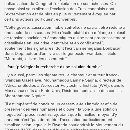
balkanisation du Congo et l’exploitation de ses richesses. On
passe ainsi sous silence l’exclusion des Tutsi congolais dont
l’extermination est de plus en plus ouvertement évoquée par
certains acteurs politiques”, écrivent-ils.
“Cette guerre, aussi abominable soit-elle, ne saurait être réduite à
une seule de ses causes. Elle résulte plutôt d’un mélange explosif
de tensions sociales et économiques qui se sont progressivement
cristallisées en une crise identitaire et en conflit armé”,
soutiennent les signataires, dont l’écrivain sénégalais Boubacar
Boris Diop, auteur d’un livre sur le génocide rwandais, intitulé :
“Murambi, le livre des ossements”.
Il faut “privilégier la recherche d’une solution durable”
Il y a aussi, parmi les signataires, le chanteur et auteur franco-
rwandais Gaël Faye, Mouhamadou Lamine Sagna, directeur de
l’Africana Studies à Worcester Polytechnic Institute (WPI), dans le
Massachussetts au Etats-Unis, l’historien spécialiste des conflits,
Abdarahmane Ngaïdé.
“Il est impératif de conclure un cessez-le-feu immédiat afin de
préserver des vies humaines et d’ouvrir la voie à une solution
négociée”, préconisent-ils, ajoutant que le meilleur moyen d’y
parvenir n’est “pas de répéter l’accusation particulièrement
simpliste selon laquelle le Rwanda soutiendrait le Mouvement du
23 mars (M23) dans le seul but d’exploiter les ressources