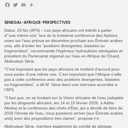
Facebook
Twitter
Email
Partager
SENEGAL-AFRIQUE-PERSPECTIVES
Search
Search
Dakar, 20 fév (APS) – Les pays africains ont intérêt à parler
for:
Button
d'”une même voix” lors de la troisième conférence des Nations
unies sur l’eau prévue en décembre prochain aux Émirats arabes
FR
unis, afin d’éviter les “positions divergentes, biaisées ou
fragmentées”, recommande l’ingénieur hydraulicien sénégalais et
président du Partenariat régional sur l’eau en Afrique de l’Ouest,
Abdoulaye Sène.
“C’est important que les pays africains se mettent d’accord pour
vous parler d’une même voix. C’est important que l’Afrique n’aille
pas à cette conférence avec des positions divergentes, biaisées
ou fragmentées”, a dit M. Sène dans une interview accordée à
l’APS.
“Il faut que, en se fondant sur la Vision africaine de l’eau (adoptée
par les dirigeants africains, les 14 et 15 février 2026, à Addis-
Abeba) et la conférence des chefs d’État, qui a décidé de faire de
2026 l’Année de l’eau, nous puissions arriver [aux Émirats arabes
unis] avec des propositions très claires”, propose-t-il.
Abdoulaye Sène, membre également du comité de pilotage