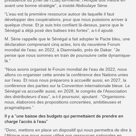
avant une bonne stratégie”, a insisté Abdoulaye Sène.
“L’eau est la première ressource autour de laquelle il faut
développer des coopérations, pour que nous puissions arriver à
quelque chose. Et je suis très confiant là-dessus, parce que le
Sénégal a déjà posé des balises très fortes”, a-t-il ajouté.
M. Sène rappelle que le Sénégal a fait adopter le Pacte bleu, une
déclaration comprenant cinq actes, lors du neuvième Forum
mondial de l’eau, en 2022, à Diamniadio, près de Dakar. “Je
pense que nous sommes en train de poursuivre cette dynamique-
là.”
“Nous avons organisé le Forum mondial de l’eau de 2022, nous
allons co-organiser cette année la conférence des Nations unies
sur l’eau. Et nous nous préparons à accueillir aussi, en 2027, la
conférence des parties sur la Convention internationale bleue. Le
Sénégal va accueillir aussi, en 2028, le congrès de l’Association
des distributeurs d’eau”, a-t-il poursuivi, ajoutant : “Organisons-
nous, élaborons des propositions concertées, ambitieuses et
pragmatiques.”
Il y a “une baisse des budgets qui permettaient de prendre en
charge l’accès à l’eau”
“Donc, mettons en place un dispositif qui nous permettra de dire à
l’Afrique que nous avons utilisé nos ressources nationales en