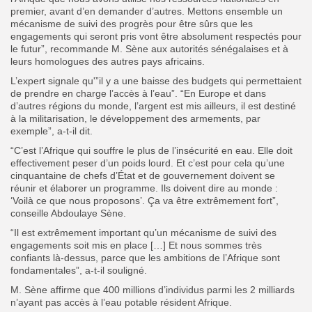
premier, avant d’en demander d’autres. Mettons ensemble un
mécanisme de suivi des progrès pour être sûrs que les
engagements qui seront pris vont être absolument respectés pour
le futur”, recommande M. Sène aux autorités sénégalaises et à
leurs homologues des autres pays africains.
L’expert signale qu'”il y a une baisse des budgets qui permettaient
de prendre en charge l’accès à l’eau”. “En Europe et dans
d’autres régions du monde, l’argent est mis ailleurs, il est destiné
à la militarisation, le développement des armements, par
exemple”, a-t-il dit.
“C’est l’Afrique qui souffre le plus de l’insécurité en eau. Elle doit
effectivement peser d’un poids lourd. Et c’est pour cela qu’une
cinquantaine de chefs d’État et de gouvernement doivent se
réunir et élaborer un programme. Ils doivent dire au monde :
‘Voilà ce que nous proposons’. Ça va être extrêmement fort”,
conseille Abdoulaye Sène.
“Il est extrêmement important qu’un mécanisme de suivi des
engagements soit mis en place […] Et nous sommes très
confiants là-dessus, parce que les ambitions de l’Afrique sont
fondamentales”, a-t-il souligné.
M. Sène affirme que 400 millions d’individus parmi les 2 milliards
n’ayant pas accès à l’eau potable résident Afrique.