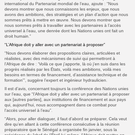
international du Partenariat mondial de l’eau, ajoute : “Nous
devons montrer que nous connaissons les enjeux, que nous
avons des ambitions, des stratégies et un plan d’action que nous
sommes prêts à mettre en œuvre. Nous devons montrer que
nous sommes prêts à travailler avec les partenaires à l’accès
universel à l’eau, une denrée dont les Nations unies ont fait un
droit humain.”
“L’Afrique doit y aller avec un partenariat à proposer”
“Nous devons élaborer des propositions claires, articulées et
réalistes, avec des mécanismes de suivi qui permettront à
l’Afrique de dire : ‘Voilà ce que j’apporte, là où j’en suis dans les
progrès réalisés par les États, voilà mes ambitions, voilà mes
besoins en termes de financement, d’assistance technique et de
formation'”, suggère l’expert et ingénieur hydraulicien.
Il est d’avis, concernant toujours la conférence des Nations unies
sur l’eau, que “l’Afrique doit y aller avec un partenariat à proposer
aux [autres parties], aux institutions de financement et aux pays
qui, aujourd’hui, nous accompagnent dans ce combat pour
l’accès universel à l’eau”.
“Alors, pour aller dialoguer, il faut d’abord se préparer. Cela veut
dire qu’en allant à cette conférence consécutive à la réunion
préparatoire que le Sénégal a organisée fin janvier, sous la
présidence du [chef de l’État] lui-même, l’Afrique doit mettre en