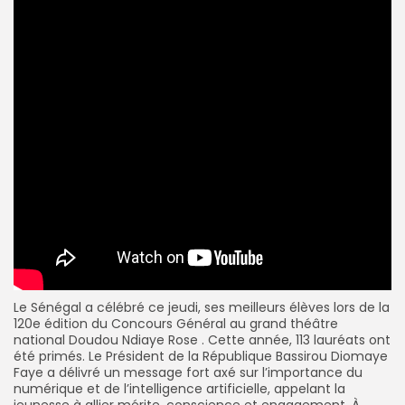
Le Sénégal a célébré ce jeudi, ses meilleurs élèves lors de la
120e édition du Concours Général au grand théâtre
national Doudou Ndiaye Rose . Cette année, 113 lauréats ont
été primés. Le Président de la République
Bassirou Diomaye
Faye
a délivré un message fort axé sur l’importance du
numérique et de l’intelligence artificielle, appelant la
jeunesse à allier mérite, conscience et engagement. À