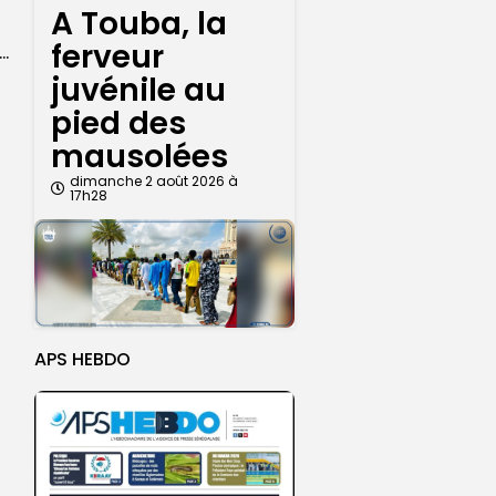
A Touba, la
ferveur
ket U18 : les sélections masculine et féminine du Sénégal fixées sur...
juvénile au
pied des
mausolées
dimanche 2 août 2026 à
17h28
APS HEBDO