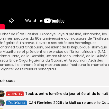
e chef de l’État
Bassirou Diomaye Faye
a présidé, dimanche, les
ommémorations du 80e anniversaire du massacre de Tirailleurs
énégalais à Thiaroye. Il avait à ses côtés ses homologues
ohamed Ould Ghazouani, président de la République islamique
e Mauritanie et président en exercice de l’Union africaine (UA),
dama Barro, de la Gambie, Umaro Sissoco Embaló, de la Guinée
issau, Brice Oligui Nguéma, du Gabon, et Assoumani Azali des
omores. Il a annoncé cinq mesures pour “restaurer la mémoire 
a dignité” des tirailleurs sénégalais.
oir aussi :
Touba, entre lumière du jour et éclat de la nuit
APS-TV
‎CAN Féminine 2026 : le Mali se relance, le Cameroun domine le...
DÉPÊCHES