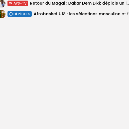
Retour du Magal : Dakar Dem Dikk déploie un important dispositif pour...
APS-TV
‎Afrobas
DÉPÊCHES