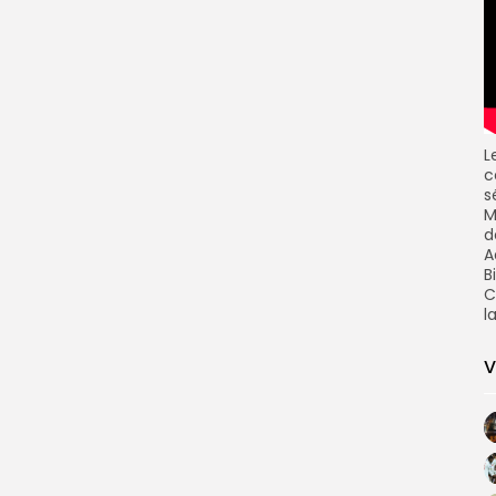
L
c
s
M
d
A
B
C
l
V