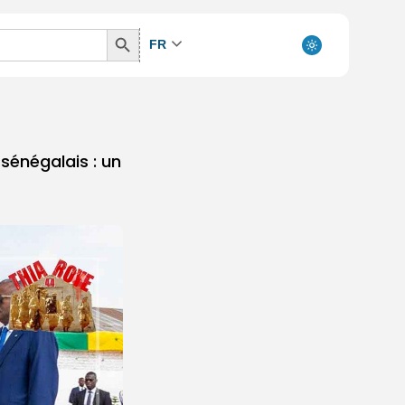
Search
FR
Button
sénégalais : un