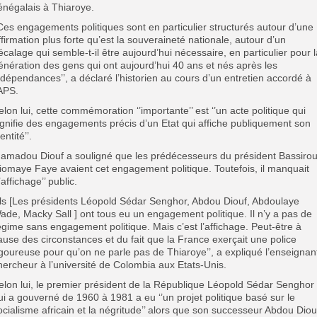
énégalais à Thiaroye.
’Ces engagements politiques sont en particulier structurés autour d’une
ffirmation plus forte qu’est la souveraineté nationale, autour d’un
écalage qui semble-t-il être aujourd’hui nécessaire, en particulier pour l
énération des gens qui ont aujourd’hui 40 ans et nés après les
ndépendances’’, a déclaré l’historien au cours d’un entretien accordé à
’APS.
elon lui, cette commémoration ‘’importante’’ est ‘’un acte politique qui
ignifie des engagements précis d’un Etat qui affiche publiquement son
entité’’.
amadou Diouf a souligné que les prédécesseurs du président Bassiro
iomaye Faye avaient cet engagement politique. Toutefois, il manquait
l’affichage’’ public.
’Ils [Les présidents Léopold Sédar Senghor, Abdou Diouf, Abdoulaye
ade, Macky Sall ] ont tous eu un engagement politique. Il n’y a pas de
égime sans engagement politique. Mais c’est l’affichage. Peut-être à
ause des circonstances et du fait que la France exerçait une police
igoureuse pour qu’on ne parle pas de Thiaroye’’, a expliqué l’enseignan
hercheur à l’université de Colombia aux Etats-Unis.
elon lui, le premier président de la République Léopold Sédar Senghor
ui a gouverné de 1960 à 1981 a eu ‘’un projet politique basé sur le
ocialisme africain et la négritude’’ alors que son successeur Abdou Diou