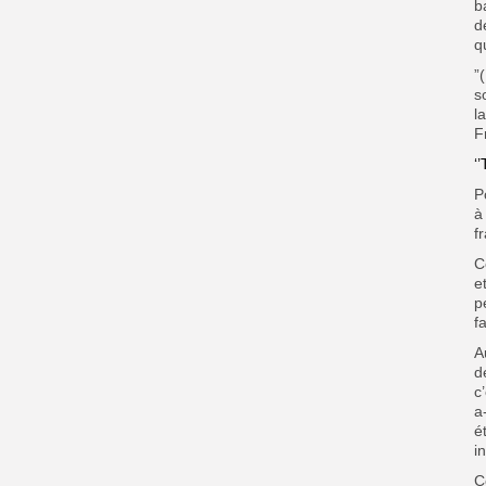
b
d
q
”
s
l
F
‘
P
à
fr
C
e
p
fa
A
d
c
a
é
i
C