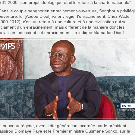
981-2000 ‘’son projet idéologique était le retour à la charte nationale’’.
’Dans le couple senghorien enracinement-ouverture, Senghor a privilég
’ouverture, lui [Abdou Diouf] va privilégier l’enracinement. Chez Wade
2000-2012), c’est un retour à une culture et à une civilisation qui se
éclament d’un enracinement, mais différent de la manière dont les
ocialistes pensaient cet enracinement’’, a indiqué Mamadou Diouf.
e nouveau régime, avec cette génération incarnée par le président
assirou Diomaye Faye et le Premier ministre Ousmane Sonko, sur la