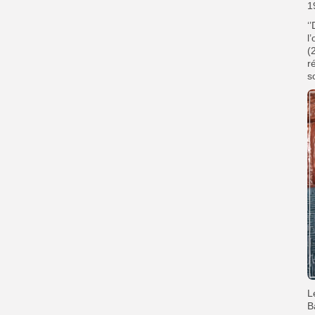
1
‘
l
(
r
s
L
B