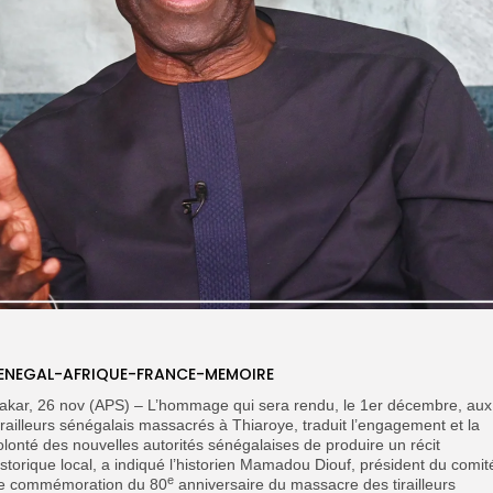
ENEGAL-AFRIQUE-FRANCE-MEMOIRE
akar, 26 nov (APS) – L’hommage qui sera rendu, le 1er décembre, aux
irailleurs sénégalais massacrés à Thiaroye, traduit l’engagement et la
olonté des nouvelles autorités sénégalaises de produire un récit
istorique local, a indiqué l’historien Mamadou Diouf, président du comit
e
e commémoration du 80
anniversaire du massacre des tirailleurs