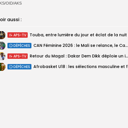
KS/OID/AKS
oir aussi :
Touba, entre lumière du jour et éclat de la nuit
APS-TV
‎CAN Féminine 2026 : le Mali se relance, le Cameroun domine le...
DÉPÊCHES
Retour du Magal : Dakar Dem Dikk déploie un important dispositif pour...
APS-TV
‎Afrobas
DÉPÊCHES