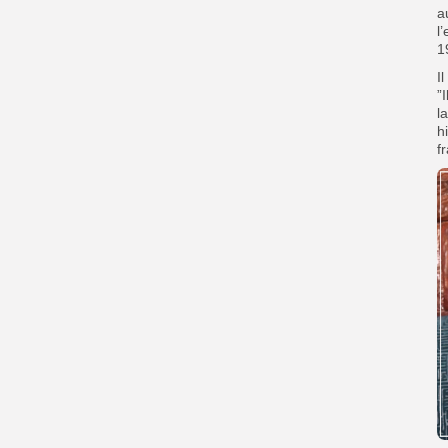
a
l
1
I
”
l
h
f