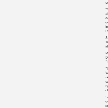
s
‘
a
d
g
i
l
S
s
id
M
D
‘’
‘
W
r
c
r
c
S
q
s