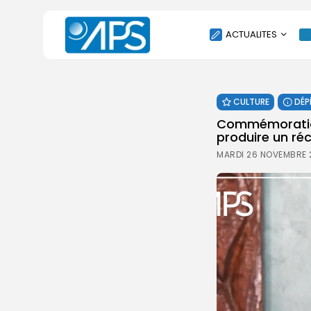
ACTUALITES
POLITIQUE
CULTURE
DÉP
SOCIÉTÉ
Commémoration 
ÉCONOMIE
produire un réc
CULTURE
MARDI 26 NOVEMBRE 
SPORT
ENVIRONNEMENT
INTERNATIONAL
AGENDA
SANTE