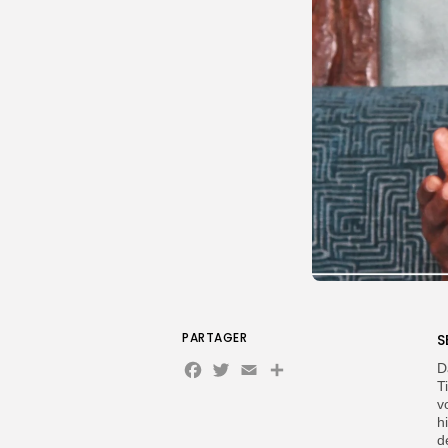
PARTAGER
S
Facebook
Twitter
Email
Partager
D
T
v
h
d