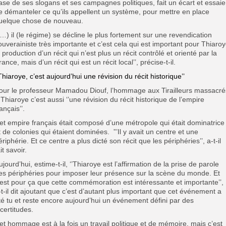
ase de ses slogans et ses campagnes politiques, fait un écart et essaie
e démanteler ce qu’ils appellent un système, pour mettre en place
uelque chose de nouveau.
(…) il (le régime) se décline le plus fortement sur une revendication
ouverainiste très importante et c’est cela qui est important pour Thiaroy
a production d’un récit qui n’est plus un récit contrôlé et orienté par la
rance, mais d’un récit qui est un récit local’’, précise-t-il.
’Thiaroye, c’est aujourd’hui une révision du récit historique’’
our le professeur Mamadou Diouf, l’hommage aux Tirailleurs massacré
 Thiaroye c’est aussi ‘’une révision du récit historique de l’empire
ançais’’.
et empire français était composé d’une métropole qui était dominatrice
t de colonies qui étaient dominées. ”’Il y avait un centre et une
ériphérie. Et ce centre a plus dicté son récit que les périphéries’’, a-t-il
it savoir.
ujourd’hui, estime-t-il, ‘’Thiaroye est l’affirmation de la prise de parole
es périphéries pour imposer leur présence sur la scène du monde. Et
’est pour ça que cette commémoration est intéressante et importante’’,
-t-il dit ajoutant que c’est d’autant plus important que cet événement a
té tu et reste encore aujourd’hui un événement défini par des
ncertitudes.
et hommage est à la fois un travail politique et de mémoire, mais c’est