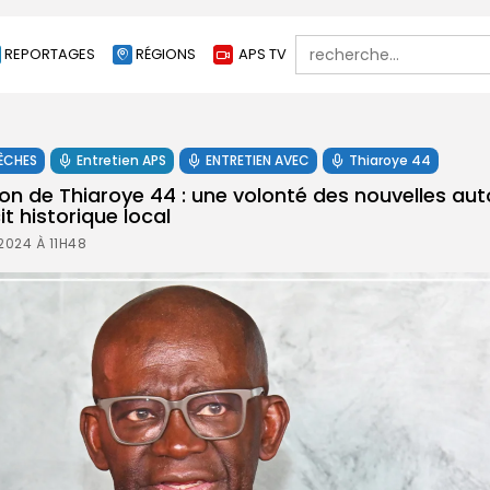
Search
REPORTAGES
RÉGIONS
APS TV
for:
ÊCHES
Entretien APS
ENTRETIEN AVEC
Thiaroye 44
de Thiaroye 44 : une volonté des nouvelles auto
it historique local
2024 À 11H48