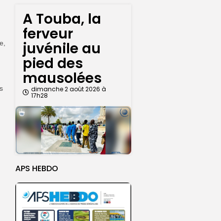
A Touba, la
ferveur
juvénile au
e,
pied des
mausolées
s
dimanche 2 août 2026 à
17h28
APS HEBDO