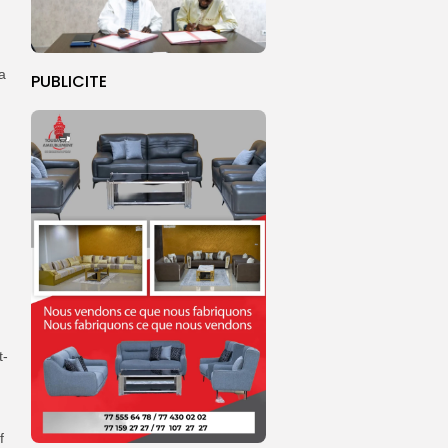
a
PUBLICITE
u
t-
f