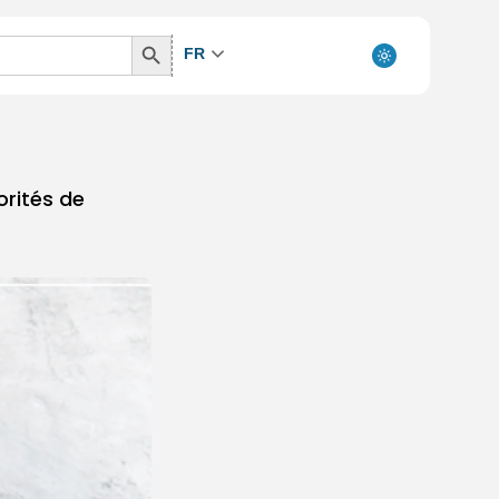
Search
FR
Button
rités de