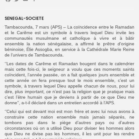
Facebook
Twitter
Email
Partager
SENEGAL-SOCIETE
Tambacounda, 7 mars (APS) – La coïncidence entre le Ramadan
Search
Search
for:
et le Carême est un symbole à travers lequel Dieu invite les
Button
communautés musulmane et catholique à vivre et à bâtir
ensemble la nation sénégalaise, a affirmé le prêtre d’origine
FR
béninoise, Élie Assogba, en service à la Cathédrale Marie Reine
de l’univers de Tambacounda.
‘’Les dates de Carême et Ramadan bougent dans le calendrier
mais cette fois-ci, le seigneur a voulu que ces moments saints
coïncident, l’année passée, on a fait quelques jours ensemble et
cette année on fera presque tout le mois ensemble, c’est un
symbole, à travers lequel Dieu appelle chacun de nous, pour lui
dire, plus important, ce n’est pas la religion que je pratique mais
c’est l’être humain que je deviens à partir de ce que Dieu me
donne’’, a-t-il déclaré dans un entretien accordé à l’APS.
‘’Celui qui est devant moi est mon frère et avec lui nous avons à
construire cette nation ensemble mais jamais séparés, ne
tombons pas dans le piège d’autres pays ou d’autres
circonstances où on a utilisé Dieu pour diviser les hommes alors
que Dieu ne divise pas les hommes, il les unit pour les rendre