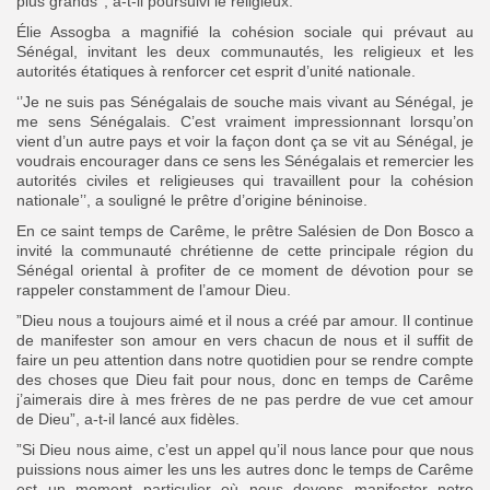
plus grands’’, a-t-il poursuivi le religieux.
Élie Assogba a magnifié la cohésion sociale qui prévaut au
Sénégal, invitant les deux communautés, les religieux et les
autorités étatiques à renforcer cet esprit d’unité nationale.
‘’Je ne suis pas Sénégalais de souche mais vivant au Sénégal, je
me sens Sénégalais. C’est vraiment impressionnant lorsqu’on
vient d’un autre pays et voir la façon dont ça se vit au Sénégal, je
voudrais encourager dans ce sens les Sénégalais et remercier les
autorités civiles et religieuses qui travaillent pour la cohésion
nationale’’, a souligné le prêtre d’origine béninoise.
En ce saint temps de Carême, le prêtre Salésien de Don Bosco a
invité la communauté chrétienne de cette principale région du
Sénégal oriental à profiter de ce moment de dévotion pour se
rappeler constamment de l’amour Dieu.
”Dieu nous a toujours aimé et il nous a créé par amour. Il continue
de manifester son amour en vers chacun de nous et il suffit de
faire un peu attention dans notre quotidien pour se rendre compte
des choses que Dieu fait pour nous, donc en temps de Carême
j’aimerais dire à mes frères de ne pas perdre de vue cet amour
de Dieu”, a-t-il lancé aux fidèles.
”Si Dieu nous aime, c’est un appel qu’il nous lance pour que nous
puissions nous aimer les uns les autres donc le temps de Carême
est un moment particulier où nous devons manifester notre