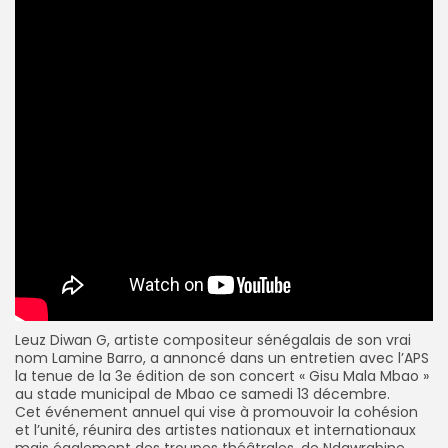
Leuz Diwan G, artiste compositeur sénégalais de son vrai
nom Lamine Barro, a annoncé dans un entretien avec l’APS
la tenue de la 3e édition de son concert « Gisu Mala Mbao »
au stade municipal de Mbao ce samedi 13 décembre.
Cet événement annuel qui vise à promouvoir la cohésion
et l’unité, réunira des artistes nationaux et internationaux
mais également des troupes théâtrales, de Ndawrabine