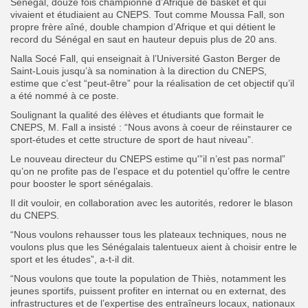
Sénégal, douze fois championne d’Afrique de basket et qui
vivaient et étudiaient au CNEPS. Tout comme Moussa Fall, son
propre frère aîné, double champion d’Afrique et qui détient le
record du Sénégal en saut en hauteur depuis plus de 20 ans.
Nalla Socé Fall, qui enseignait à l’Université Gaston Berger de
Saint-Louis jusqu’à sa nomination à la direction du CNEPS,
estime que c’est “peut-être” pour la réalisation de cet objectif qu’il
a été nommé à ce poste.
Soulignant la qualité des élèves et étudiants que formait le
CNEPS, M. Fall a insisté : “Nous avons à coeur de réinstaurer ce
sport-études et cette structure de sport de haut niveau”.
Le nouveau directeur du CNEPS estime qu'”il n’est pas normal”
qu’on ne profite pas de l’espace et du potentiel qu’offre le centre
pour booster le sport sénégalais.
Il dit vouloir, en collaboration avec les autorités, redorer le blason
du CNEPS.
“Nous voulons rehausser tous les plateaux techniques, nous ne
voulons plus que les Sénégalais talentueux aient à choisir entre le
sport et les études”, a-t-il dit.
“Nous voulons que toute la population de Thiès, notamment les
jeunes sportifs, puissent profiter en internat ou en externat, des
infrastructures et de l’expertise des entraîneurs locaux, nationaux