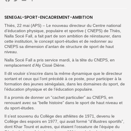
Facebook
Twitter
Email
Partager
SENEGAL-SPORT-ENCADREMENT-AMBITION
Search
Search
for:
Button
Thiès, 22 mai (APS) – Le nouveau directeur du Centre national
d’éducation physique, populaire et sportive ( CNEPS) de Thiès,
FR
Nalla Socé Fall, a fait part de son ambition de réinstaurer, dans
cette institution, le concept sport-études et de redonner au
CNEPS sa dimension d’antan de structure de sport de haut
niveau.
Nalla Socé Fall a pris service mardi, à la tête du CNEPS, en
remplacement d’Aly Cissé Diène.
Il dit vouloir s’inscrire dans la même dynamique que le directeur
sortant et ceux qui l’ont précédé à ce poste, pour participer à la
formation des jeunes sénégalais, dans les domaines du sport, de
l’éducation physique et de l’éducation populaire.
Il a promis de donner un “cachet particulier” au CNEPS, en
renouant avec sa “belle histoire” dans le sport de haut niveau et
du sport-études.
Il s’est souvenu du Collège des athlètes de 1971, devenu le
Collège des espoirs en 1977, qui avait formé “d’illustres sportifs”,
dont Khar Touré et autres, qui étaient l’ossature de l’équipe du