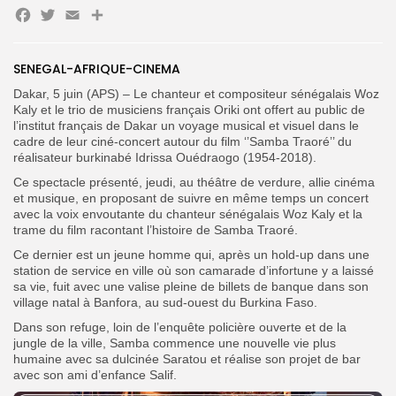
Facebook
Twitter
Email
Partager
SENEGAL-AFRIQUE-CINEMA
Search
Search
for:
Dakar, 5 juin (APS) – Le chanteur et compositeur sénégalais Woz
Button
Kaly et le trio de musiciens français Oriki ont offert au public de
l’institut français de Dakar un voyage musical et visuel dans le
FR
cadre de leur ciné-concert autour du film ‘’Samba Traoré’’ du
réalisateur burkinabé Idrissa Ouédraogo (1954-2018).
Ce spectacle présenté, jeudi, au théâtre de verdure, allie cinéma
et musique, en proposant de suivre en même temps un concert
avec la voix envoutante du chanteur sénégalais Woz Kaly et la
trame du film racontant l’histoire de Samba Traoré.
Ce dernier est un jeune homme qui, après un hold-up dans une
station de service en ville où son camarade d’infortune y a laissé
sa vie, fuit avec une valise pleine de billets de banque dans son
village natal à Banfora, au sud-ouest du Burkina Faso.
Dans son refuge, loin de l’enquête policière ouverte et de la
jungle de la ville, Samba commence une nouvelle vie plus
humaine avec sa dulcinée Saratou et réalise son projet de bar
avec son ami d’enfance Salif.