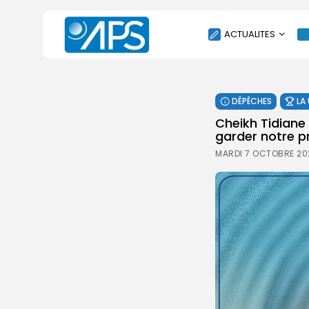
ACTUALITES
POLITIQUE
DÉPÊCHES
LA
SOCIÉTÉ
Cheikh Tidiane 
ÉCONOMIE
garder notre p
CULTURE
MARDI 7 OCTOBRE 20
SPORT
ENVIRONNEMENT
INTERNATIONAL
AGENDA
SANTE