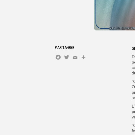
PARTAGER
S
Facebook
Twitter
Email
D
p
c
d
”
O
p
s
L
p
v
”
f