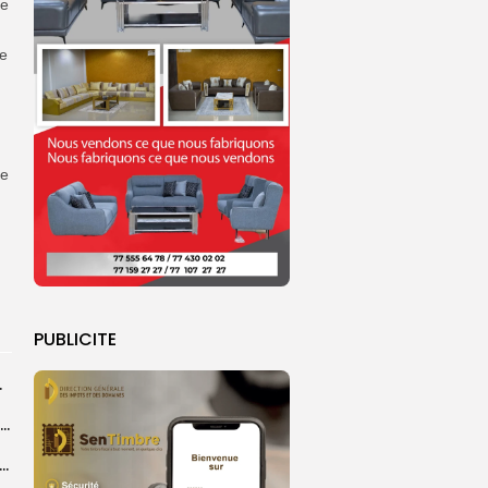
ne
le
ue
PUBLICITE
ments prohibés
Afrobasket féminin U18 2026 : le Sénégal vise un succès d’entrée contre...
agal : 25 décès notés dans 538 interventions menées par la...