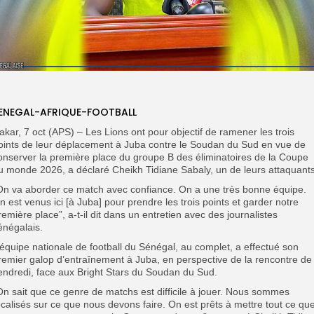
ENEGAL-AFRIQUE-FOOTBALL
akar, 7 oct (APS) – Les Lions ont pour objectif de ramener les trois
oints de leur déplacement à Juba contre le Soudan du Sud en vue de
onserver la première place du groupe B des éliminatoires de la Coupe
u monde 2026, a déclaré Cheikh Tidiane Sabaly, un de leurs attaquants
On va aborder ce match avec confiance. On a une très bonne équipe.
n est venus ici [à Juba] pour prendre les trois points et garder notre
remière place”, a-t-il dit dans un entretien avec des journalistes
énégalais.
’équipe nationale de football du Sénégal, au complet, a effectué son
remier galop d’entraînement à Juba, en perspective de la rencontre de
endredi, face aux Bright Stars du Soudan du Sud.
On sait que ce genre de matchs est difficile à jouer. Nous sommes
ocalisés sur ce que nous devons faire. On est prêts à mettre tout ce qu