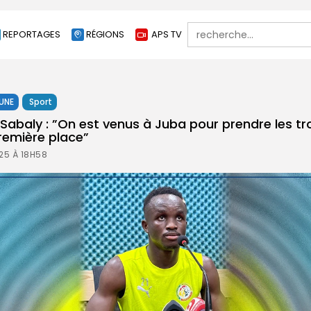
Search
REPORTAGES
RÉGIONS
APS TV
for:
 UNE
Sport
Sabaly : ”On est venus à Juba pour prendre les tro
remière place”
25 À 18H58