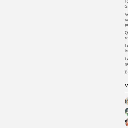
l
S
V
s
p
Q
r
L
l
L
q
B
V