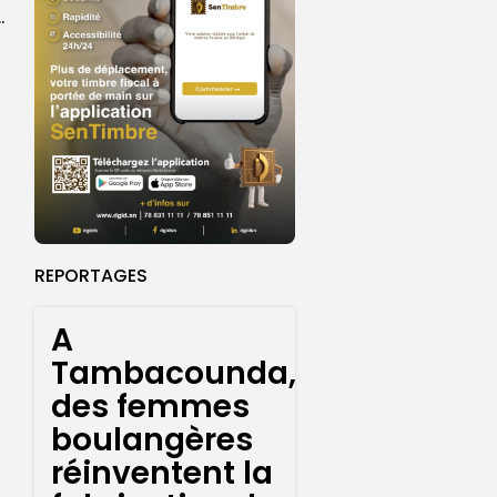
s la zone eco n’empêchera pas le...
REPORTAGES
A
Tambacounda,
des femmes
boulangères
réinventent la