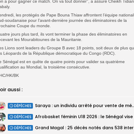
’on a pour gagner ce match. On va tout donner”, a assuré Cheikh Tidia
abaly.
endredi, les protégés de Pape Bouna Thiaw affrontent l’équipe nationa
ud-soudanaise pour l’avant-dernière journée des éliminatoires de la
rochaine Coupe du monde.
uatre jours plus tard, ils vont terminer la phase des éliminatoires en
ecevant les Mourabitounes de la Mauritanie.
es Lions sont leaders du Groupe B avec 18 points, soit deux de plus q
es Léopards de la République démocratique du Congo (RDC).
e Sénégal est en quête de quatre points pour valider sa quatrième
ualification au Mondial, la troisième consécutive.
HC/HK/BK
oir aussi :
Saraya : un individu arrêté pour vente de médica
DÉPÊCHES
DÉPÊCHES
Grand M
DÉPÊCHES