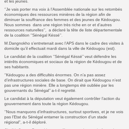
et les jeunes.
‘’Je vais porter ma voix à l’Assemblée nationale sur les retombés
Search
Search
économiques des ressources minières de la région afin de
for:
Button
diminuer la souffrance des femmes et des jeunes de Kédougou.
Nous sommes dans une région très riche en or et d’autres
FR
ressources naturelles‘’, a déclaré la tête de liste départementale
de la coalition ‘’Sénégal Késsé’’.
M.Dangnokho s’entretenait avec l’APS dans le cadre des visites à
domicile qu’il effectuait mardi dans la ville de Kédougou (est).
Le candidat de la coalition ‘’Sénégal Késsé’’ veut défendre les
intérêts économiques et sociaux de la région de Kédougou et de
ses habitants.
‘’Kédougou a des difficultés énormes. On n’a pas assez
d’infrastructures sociales de base. On dirait que Kédougou n’est
pas une région minière. Elle a longtemps été oubliée par les
gouvernants du Sénégal’’ a-t-il regretté.
Le candidat à la députation veut également contrôler l’action du
gouvernement dans toute la région Kédougou.
‘’Nous manquons d’infrastructures, surtout sportives, et je ne vois
pas l’Etat du Sénégal entamer la construction d’un stade
régional”, a-t-il déploré.