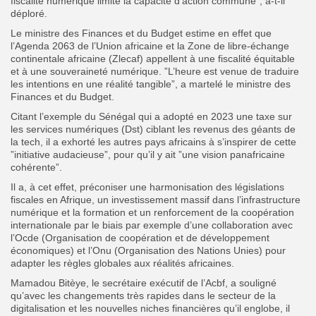
fiscalité numérique limite la capacité d’action commune”, a-t-il
déploré.
Le ministre des Finances et du Budget estime en effet que
l’Agenda 2063 de l’Union africaine et la Zone de libre-échange
continentale africaine (Zlecaf) appellent à une fiscalité équitable
et à une souveraineté numérique. ”L
’heure est venue de traduire
les intentions en une réalité tangible”, a martelé le ministre des
Finances et du Budget.
Citant l’exemple du Sénégal qui a adopté en 2023 une taxe sur
les services numériques (Dst) ciblant les revenus des géants de
la tech, il a exhorté les autres pays africains à s’inspirer de cette
”initiative audacieuse”, pour qu’il y ait ”une vision panafricaine
cohérente”.
Il a, à cet effet, préconiser une harmonisation des législations
fiscales en Afrique, un investissement massif dans l’infrastructure
numérique et la formation et un renforcement de la coopération
internationale par le biais par exemple d’une collaboration avec
l’Ocde (Organisation de coopération et de développement
économiques) et l’Onu (Organisation des Nations Unies) pour
adapter les règles globales aux réalités africaines.
Mamadou Bitèye, le secrétaire exécutif de l’Acbf, a souligné
qu’avec les changements très rapides dans le secteur de la
digitalisation et les nouvelles niches financières qu’il englobe, il