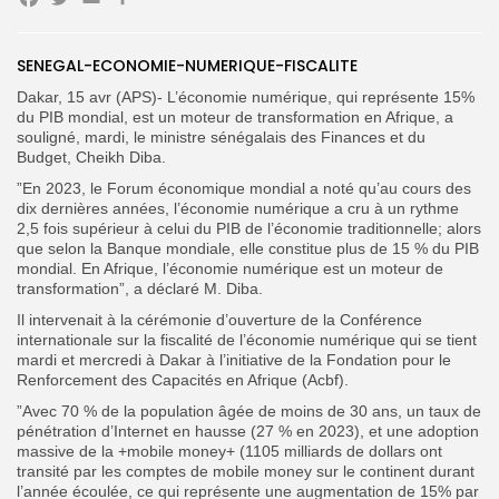
Facebook
Twitter
Email
Partager
SENEGAL-ECONOMIE-NUMERIQUE-FISCALITE
Dakar, 15 avr (APS)- L’économie numérique, qui représente 15%
du PIB mondial, est un moteur de transformation en Afrique, a
souligné, mardi, le ministre sénégalais des Finances et du
Search
Search
Budget, Cheikh Diba.
for:
Button
”En 2023, le Forum économique mondial a noté qu’au cours des
dix dernières années, l’économie numérique a cru à un rythme
FR
2,5 fois supérieur à celui du PIB de l’économie traditionnelle; alors
que selon la Banque mondiale, elle constitue plus de 15 % du PIB
mondial. En Afrique, l’économie numérique est un moteur de
transformation”, a déclaré M. Diba.
Il intervenait à la cérémonie d’ouverture de la Conférence
internationale sur la fiscalité de l’économie numérique qui se tient
mardi et mercredi à Dakar à l’initiative de la Fondation pour le
Renforcement des Capacités en Afrique (Acbf).
”Avec 70 % de la population âgée de moins de 30 ans, un taux de
pénétration d’Internet en hausse (27 % en 2023), et une adoption
massive de la +mobile money+ (1105 milliards de dollars ont
transité par les comptes de mobile money sur le continent durant
l’année écoulée, ce qui représente une augmentation de 15% par