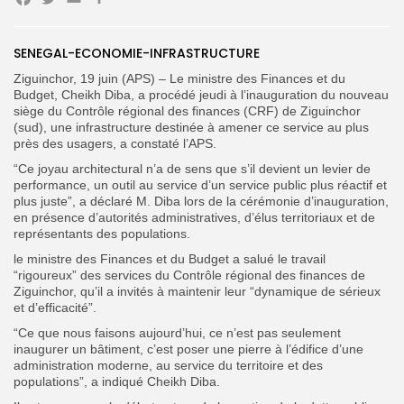
Facebook
Twitter
Email
Partager
SENEGAL-ECONOMIE-INFRASTRUCTURE
Search
Search
Ziguinchor, 19 juin (APS) – Le ministre des Finances et du
for:
Button
Budget, Cheikh Diba, a procédé jeudi à l’inauguration du nouveau
siège du Contrôle régional des finances (CRF) de Ziguinchor
FR
(sud), une infrastructure destinée à amener ce service au plus
près des usagers, a constaté l’APS.
“Ce joyau architectural n’a de sens que s’il devient un levier de
performance, un outil au service d’un service public plus réactif et
plus juste”, a déclaré M. Diba lors de la cérémonie d’inauguration,
en présence d’autorités administratives, d’élus territoriaux et de
représentants des populations.
le ministre des Finances et du Budget a salué le travail
“rigoureux” des services du Contrôle régional des finances de
Ziguinchor, qu’il a invités à maintenir leur “dynamique de sérieux
et d’efficacité”.
“Ce que nous faisons aujourd’hui, ce n’est pas seulement
inaugurer un bâtiment, c’est poser une pierre à l’édifice d’une
administration moderne, au service du territoire et des
populations”, a indiqué Cheikh Diba.