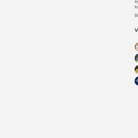
é
l
B
V