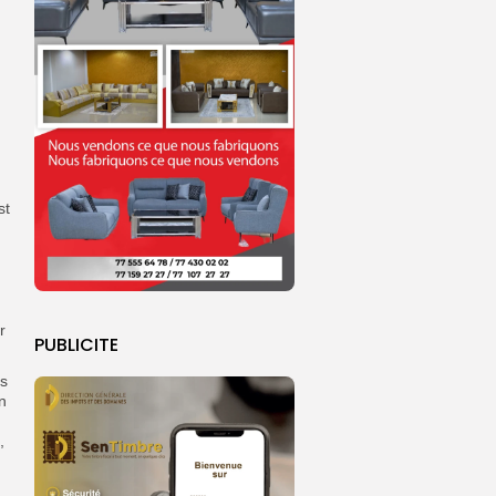
st
r
PUBLICITE
rs
n
,