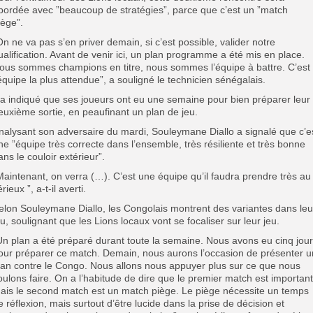
bordée avec ”beaucoup de stratégies”, parce que c’est un ”match
iège”.
On ne va pas s’en priver demain, si c’est possible, valider notre
ualification. Avant de venir ici, un plan programme a été mis en place.
ous sommes champions en titre, nous sommes l’équipe à battre. C’est
’équipe la plus attendue”, a souligné le technicien sénégalais.
l a indiqué que ses joueurs ont eu une semaine pour bien préparer leur
euxième sortie, en peaufinant un plan de jeu.
nalysant son adversaire du mardi, Souleymane Diallo a signalé que c’e
ne ”équipe très correcte dans l’ensemble, très résiliente et très bonne
ans le couloir extérieur”.
Maintenant, on verra (…). C’est une équipe qu’il faudra prendre très au
rieux ”, a-t-il averti.
elon Souleymane Diallo, les Congolais montrent des variantes dans leu
eu, soulignant que les Lions locaux vont se focaliser sur leur jeu.
Un plan a été préparé durant toute la semaine. Nous avons eu cinq jou
our préparer ce match. Demain, nous aurons l’occasion de présenter u
lan contre le Congo. Nous allons nous appuyer plus sur ce que nous
oulons faire. On a l’habitude de dire que le premier match est important
ais le second match est un match piège. Le piège nécessite un temps
e réflexion, mais surtout d’être lucide dans la prise de décision et