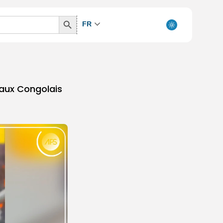
Search
FR
Button
e aux Congolais