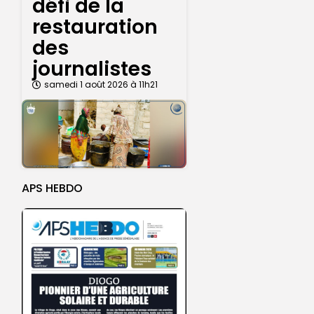
défi de la
restauration
des
journalistes
samedi 1 août 2026 à 11h21
APS HEBDO