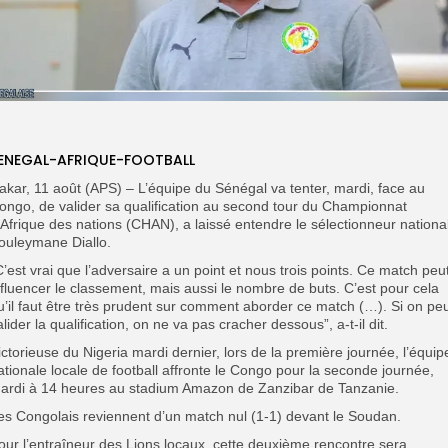
ENEGAL-AFRIQUE-FOOTBALL
akar, 11 août (APS) – L’équipe du Sénégal va tenter, mardi, face au
ongo, de valider sa qualification au second tour du Championnat
’Afrique des nations (CHAN), a laissé entendre le sélectionneur national
ouleymane Diallo.
C’est vrai que l’adversaire a un point et nous trois points. Ce match peu
nfluencer le classement, mais aussi le nombre de buts. C’est pour cela
u’il faut être très prudent sur comment aborder ce match (…). Si on pe
alider la qualification, on ne va pas cracher dessous”, a-t-il dit.
ictorieuse du Nigeria mardi dernier, lors de la première journée, l’équip
ationale locale de football affronte le Congo pour la seconde journée,
ardi à 14 heures au stadium Amazon de Zanzibar de Tanzanie.
es Congolais reviennent d’un match nul (1-1) devant le Soudan.
our l’entraîneur des Lions locaux, cette deuxième rencontre sera