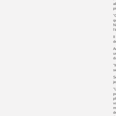
a
p
”
q
N
l
I
d
A
u
d
”
sé
S
j
”
p
p
v
m
d