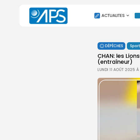
ACTUALITES
POLITIQUE
DÉPÊCHES
Spor
SOCIÉTÉ
CHAN: les Lions
ÉCONOMIE
(entraîneur)
CULTURE
LUNDI 11 AOÛT 2025 À
SPORT
ENVIRONNEMENT
INTERNATIONAL
AGENDA
SANTE