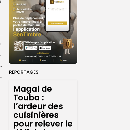
s
Grand Magal 2026 : un colloque met en lumière la portée universelle...
rprend encore...
dans les coulisses de la restauration de la presse...
REPORTAGES
 la CEDEAO adopte son plan d’actions stratégiques...
Magal de
Touba :
l’ardeur des
cuisinières
pour relever le