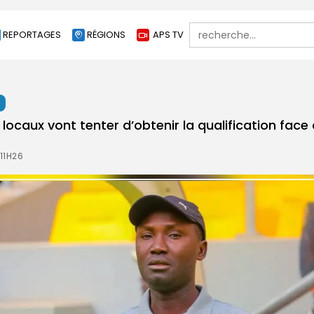
Search
REPORTAGES
RÉGIONS
APS TV
for:
t
 locaux vont tenter d’obtenir la qualification fac
 11H26