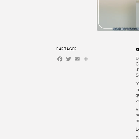
PARTAGER
S
Facebook
Twitter
Email
D
C
d
S
”
i
q
v
V
n
m
L
P