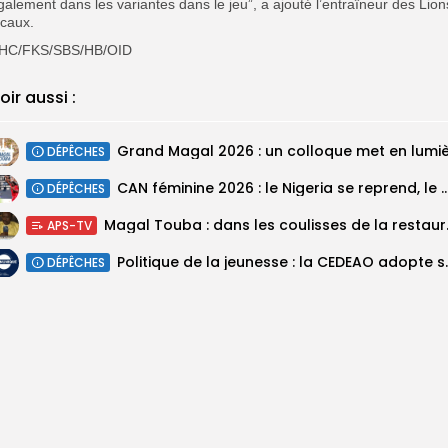
galement dans les variantes dans le jeu”, a ajouté l’entraîneur des Lion
ocaux.
HC/FKS/SBS/HB/OID
oir aussi :
DÉPÊCHES
‎CAN féminine 2026 : le Nigeria se reprend, le Malawi su
DÉPÊCHES
Magal Touba : 
APS-TV
Politique de la jeunesse :
DÉPÊCHES