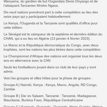
Wanyama, du gardien de but Ougandais Denis Onyango et de
l’attaquant Tanzanien Mrisho Ngasa.
Dix-neuf nations prendront part à cette compétition au lieu des
seize pays qui y participaient habituellement.
‎Le Kenya, l’Ouganda et la Tanzanie sont qualifiés d’office pour
cette édition.
‎Le Sénégal est le vainqueur de la septième et dernière édition du
CHAN, qui a eu lieu en Algérie (13 janvier-4 février 2023).
‎Le Maroc et la République démocratique du Congo, avec deux
trophées, sont les nations les plus titrées dans cette compétition.
‎Le Championnat d’Afrique des nations est organisé tous les deux
ans en alternance avec la CAN.
‎Seuls les footballeurs jouant dans un club de leur pays y sont
admis.
‎‎Voici les groupes et villes hôtes pour la phase de groupes :
‎Groupe A | Nairobi, Kenya : Kenya, Maroc, Angola, RD Congo,
Zambie
‎Groupe B | Dar es Salaam, Tanzanie : Tanzanie, Madagascar,
Mauritanie, Burkina Faso, République Centrafricaine
‎Groupe C | Kampala, Ouganda : Ouganda, Niger, Guinée, Afrique