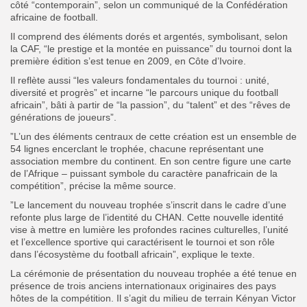
côté “contemporain”, selon un communiqué de la Confédération
africaine de football.
Il comprend des éléments dorés et argentés, symbolisant, selon
la CAF, “le prestige et la montée en puissance” du tournoi dont la
première édition s’est tenue en 2009, en Côte d’Ivoire.
‎‎Il reflète aussi “les valeurs fondamentales du tournoi : unité,
diversité et progrès” et incarne “le parcours unique du football
africain”, bâti à partir de “la passion”, du “talent” et des “rêves de
générations de joueurs”.
‎‎”L’un des éléments centraux de cette création est un ensemble de
54 lignes encerclant le trophée, chacune représentant une
association membre du continent. En son centre figure une carte
de l’Afrique – puissant symbole du caractère panafricain de la
compétition”, précise la même source.
‎‎”Le lancement du nouveau trophée s’inscrit dans le cadre d’une
refonte plus large de l’identité du CHAN. Cette nouvelle identité
vise à mettre en lumière les profondes racines culturelles, l’unité
et l’excellence sportive qui caractérisent le tournoi et son rôle
dans l’écosystème du football africain”, explique le texte.
‎‎La cérémonie de présentation du nouveau trophée a été tenue en
présence de trois anciens internationaux originaires des pays
hôtes de la compétition. Il s’agit du milieu de terrain Kényan Victor