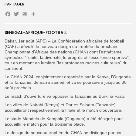
PARTAGER
Facebook
Twitter
Email
Partager
Search
Search
for:
Button
SENEGAL-AFRIQUE-FOOTBALL
‎Dakar, 1er août (APS) – La Confédération africaine de football
FR
(CAF) a dévoilé le nouveau design du trophée du prochain
Championnat d’Afrique des nations (CHAN) dont l’esthétisme
symbolise “l’unité, la diversité, le progrès et l’excellence sportive”,
tout en mettant en lumière “les profondes racines culturelles” du
continent.
‎Le CHAN 2024, conjointement organisée par le Kenya, l’Ouganda
et la Tanzanie, démarre samedi et va se poursuivre jusqu’au 30
août prochain.
Le match d’ouverture va opposer la Tanzanie au Burkina Faso.
Les villes de Nairobi (Kenya) et Dar es Salaam (Tanzanie)
accueilleront respectivement la finale et le match d’ouverture.
Le stade Mandela de Kampala (Ouganda) a été désigné pour
accueillir le match pour la troisième place.
‎Le design du nouveau trophée du CHAN se distingue par son