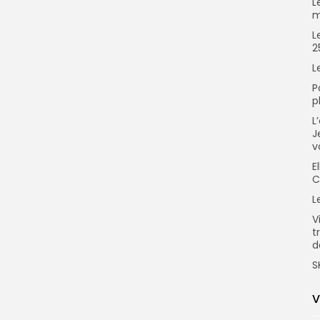
L
m
L
2
L
P
p
L
J
v
E
C
L
V
t
d
S
V