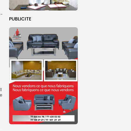
1-
PUBLICITE
1
ue