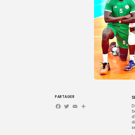
PARTAGER
S
Facebook
Twitter
Email
Partager
D
S
d
d
s