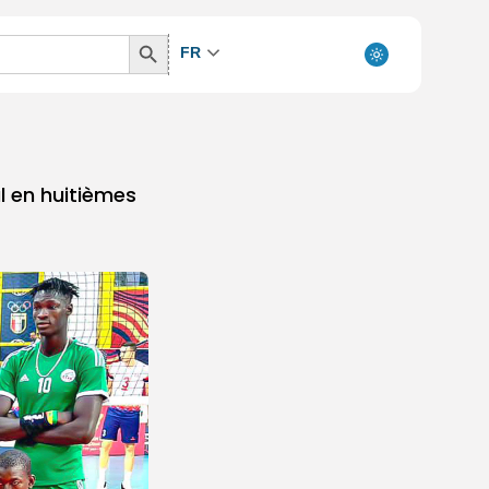
Search
FR
Button
al en huitièmes