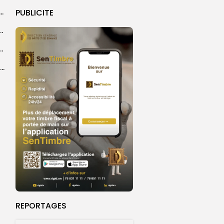
dans les coulisses de la restauration de la presse...
PUBLICITE
 la CEDEAO adopte son plan d’actions stratégiques...
ba : La CSU au plus près des pèlerins
Magal 2026 : près de 20 000 pèlerins transportés vers Touba en...
REPORTAGES