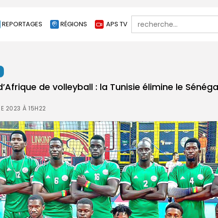
Search
REPORTAGES
RÉGIONS
APS TV
for:
t
frique de volleyball : la Tunisie élimine le Sénég
E 2023 À 15H22