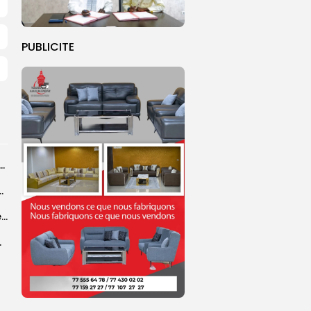
PUBLICITE
ye Faye souhaite un ‘’excellent Magal’’ aux fidèles
courus par la Croix-Rouge sénégalaise
Grand Magal 2026 : un colloque met en lumière la portée universelle...
rprend encore...