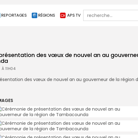
Search
REPORTAGES
RÉGIONS
APS TV
for:
résentation des vœux de nouvel an au gouverneu
nda
 À 11H04
MAGES