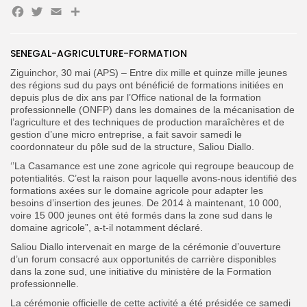
Facebook
Twitter
Email
Partager
Search
Search
SENEGAL-AGRICULTURE-FORMATION
for:
Button
Ziguinchor, 30 mai (APS) – Entre dix mille et quinze mille jeunes
FR
des régions sud du pays ont bénéficié de formations initiées en
depuis plus de dix ans par l’Office national de la formation
professionnelle (ONFP) dans les domaines de la mécanisation de
l’agriculture et des techniques de production maraîchères et de
gestion d’une micro entreprise, a fait savoir samedi le
coordonnateur du pôle sud de la structure, Saliou Diallo.
‘’La Casamance est une zone agricole qui regroupe beaucoup de
potentialités. C’est la raison pour laquelle avons-nous identifié des
formations axées sur le domaine agricole pour adapter les
besoins d’insertion des jeunes. De 2014 à maintenant, 10 000,
voire 15 000 jeunes ont été formés dans la zone sud dans le
domaine agricole”, a-t-il notamment déclaré.
Saliou Diallo intervenait en marge de la cérémonie d’ouverture
d’un forum consacré aux opportunités de carrière disponibles
dans la zone sud, une initiative du ministère de la Formation
professionnelle.
La cérémonie officielle de cette activité a été présidée ce samedi