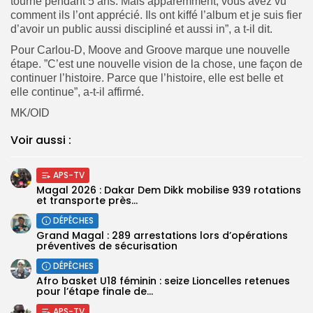
tourné pendant 5 ans. Mais apparemment, vous avez vu
comment ils l’ont apprécié. Ils ont kiffé l’album et je suis fier
d’avoir un public aussi discipliné et aussi in”, a t-il dit.
Pour Carlou-D, Moove and Groove marque une nouvelle
étape. ”C’est une nouvelle vision de la chose, une façon de
continuer l’histoire. Parce que l’histoire, elle est belle et
elle continue”, a-t-il affirmé.
MK/OID
Voir aussi :
APS-TV
Magal 2026 : Dakar Dem Dikk mobilise 939 rotations
et transporte près...
DÉPÊCHES
Grand Magal : 289 arrestations lors d’opérations
préventives de sécurisation
DÉPÊCHES
‎Afro basket U18 féminin : seize Lioncelles retenues
pour l’étape finale de...
APS-TV