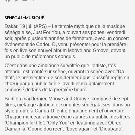
Facebook
Twitter
Email
Partager
SENEGAL-MUSIQUE
Search
Search
for:
Button
Dakar, 19 juil (APS) – Le temple mythique de la musique
sénégalaise, Just For You, a rouvert ses portes, vendredi
FR
soir, après plusieurs années de fermeture, avec un concert
événement de Carlou-D, venu présenter pour la première
fois en live son nouvel album Moove and Groove, devant
un public de mélomanes conquis.
C’est dans une ambiance survoltée que l’artiste, très
attendu, est monté sur scène, ouvrant la soirée avec ”Do
that”, le premier titre de son dernier opus, aussitôt repris en
chœur par un public fidèle, averti et majoritairement
composé de fans de la première heure.
Sorti en mai dernier, Moove and Groove, composé de sept
titres, mélange afrobeat et sonorités sénégalaises, dans un
style propre à Carlou-D, entre enracinement et ouverture.
Chaque morceau a trouvé écho auprès du public, des titres
”Champion for life”, ”Only You” en featuring avec Obree
Daman, à ”Coono dou reer”, ”Love again” et ”Dioubanti”.