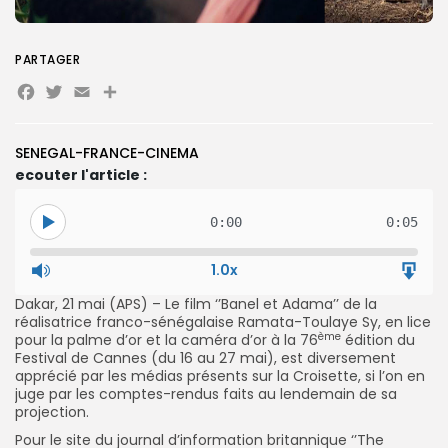
PARTAGER
Facebook
Twitter
Email
Partager
Search
Search
for:
Button
SENEGAL-FRANCE-CINEMA
FR
ecouter l'article :
0:00
0:05
1.0x
Dakar, 21 mai (APS) – Le film ‘’Banel et Adama’’ de la
réalisatrice franco-sénégalaise Ramata-Toulaye Sy, en lice
ème
pour la palme d’or et la caméra d’or à la 76
édition du
Festival de Cannes (du 16 au 27 mai), est diversement
apprécié par les médias présents sur la Croisette, si l’on en
juge par les comptes-rendus faits au lendemain de sa
projection.
Pour le site du journal d’information britannique ‘’The