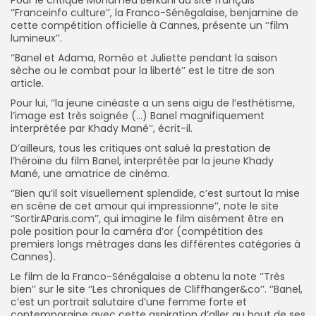
Pour le critique Mohamed Berkani du site français
‘’Franceinfo culture’’, la Franco-Sénégalaise, benjamine de
cette compétition officielle à Cannes, présente un ‘’film
lumineux’’.
‘’Banel et Adama, Roméo et Juliette pendant la saison
sèche ou le combat pour la liberté’’ est le titre de son
article.
Pour lui, ‘’la jeune cinéaste a un sens aigu de l’esthétisme,
l’image est très soignée (…) Banel magnifiquement
interprétée par Khady Mané’’, écrit-il.
D’ailleurs, tous les critiques ont salué la prestation de
l’héroïne du film Banel, interprétée par la jeune Khady
Mané, une amatrice de cinéma.
‘’Bien qu’il soit visuellement splendide, c’est surtout la mise
en scène de cet amour qui impressionne’’, note le site
‘’SortirAParis.com’’, qui imagine le film aisément être en
pole position pour la caméra d’or (compétition des
premiers longs métrages dans les différentes catégories à
Cannes).
Le film de la Franco-Sénégalaise a obtenu la note ‘’Très
bien’’ sur le site ‘’Les chroniques de Cliffhanger&co’’. ‘’Banel,
c’est un portrait salutaire d’une femme forte et
contemporaine avec cette aspiration d’aller au bout de ses