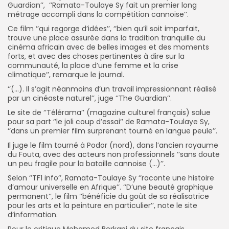
Guardian’’, ‘’Ramata-Toulaye Sy fait un premier long
métrage accompli dans la compétition cannoise’’.
Ce film ‘’qui regorge d’idées’’, ‘’bien qu’il soit imparfait,
trouve une place assurée dans la tradition tranquille du
cinéma africain avec de belles images et des moments
forts, et avec des choses pertinentes à dire sur la
communauté, la place d’une femme et la crise
climatique’’, remarque le journal.
‘’(…). Il s’agit néanmoins d’un travail impressionnant réalisé
par un cinéaste naturel’’, juge ‘’The Guardian’’.
Le site de ‘’Télérama’’ (magazine culturel français) salue
pour sa part ‘’le joli coup d’essai’’ de Ramata-Toulaye Sy,
‘’dans un premier film surprenant tourné en langue peule’’.
Il juge le film tourné à Podor (nord), dans l’ancien royaume
du Fouta, avec des acteurs non professionnels ‘’sans doute
un peu fragile pour la bataille cannoise (…)’’.
Selon ‘’TF1 info’’, Ramata-Toulaye Sy ‘’raconte une histoire
d’amour universelle en Afrique’’. ‘’D’une beauté graphique
permanent’’, le film ‘’bénéficie du goût de sa réalisatrice
pour les arts et la peinture en particulier’’, note le site
d’information.