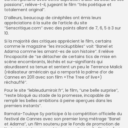
passions’’, relève-t-il, jugeant le film ‘’très poétique et
totalement original’’.
D’ailleurs, beaucoup de cinéphiles ont émis leurs
appréciations à la suite de l’article du site
‘’Senscritique.com’’ avec des points allant de 7, 6, 5 à 3 sur
10.
Si la majorité des critiques apprécient le film, certains
comme le magazine ‘’les inrockuptibles’’ voit ‘’Banel et
Adama comme les amant-es de son histoire’’. Il relève
l’incapacité de ‘’se détacher de certains tics de mise en
scène encombrants, léchés et sur-signifiants qui
alourdissent sa tenue et sentent un peu le Terrence Malick
(réalisateur américain qui a remporté la palme d’or de
Cannes en 2011 avec son film +The Tree of live+)
réchauffé’’.
Pour le site ‘’lebleudumiroir.fr’’, le film, ‘’une belle surprise’’,
‘’reste bloqué au stade de la promesse, incapable de
remplir les belles ambitions à peine aperçues dans les
premiers instants’’.
Ramata-Toulaye Sy participe à la compétition officielle du
festival de Cannes avec son premier long métrage ‘’Banel
et Adama’’, un film soutenu par le Fonds de promotion de