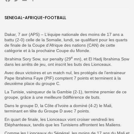
Facebook
Twitter
Email
Partager
Search
Search
for:
Button
SENEGAL-AFRIQUE-FOOTBALL
FR
Dakar, 7 avr (APS) – L’équipe nationale des moins de 17 ans a
battu (2-0) celle de la Somalie, lundi, se qualifiant pour les quarts
de finale de la Coupe d’Afrique des nations (CAN) de cette
catégorie et à la prochaine Coupe du Monde.
e
Ibrahima Sory Sow, sur penalty (29
mn), et El Hadj Ibrahima Sow
dans les arrêts de jeu, ont inscrit les buts des Lionceaux.
Avec deux victoires et un match nul, les protégés de l’entraineur
Pape Ibrahima Faye (PIF) comptent 7 points et terminent à la
deuxième place du groupe C.
La Tunisie, vainqueur de la Gambie (2-1), termine premier de ce
groupe, grâce à une meilleure 0différence de buts.
Dans le groupe D, la Côte d’Ivoire a dominé (4-2) le Mali,
terminant en tête du Groupe D avec 7 points.
En quart de finale, les Lionceaux vont croiser vendredi les
Eléphanteaux, tandis que les Tunisiens affrontent les Maliens.
Comme les Lionceaux du Sénégal, les moins de 17 ans du Mali et