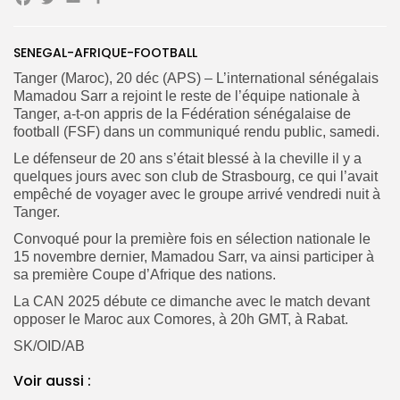
Facebook
Twitter
Email
Partager
Search
Search
for:
Button
SENEGAL-AFRIQUE-FOOTBALL
Tanger (Maroc), 20 déc (APS) – L’international sénégalais
FR
Mamadou Sarr a rejoint le reste de l’équipe nationale à
Tanger, a-t-on appris de la Fédération sénégalaise de
football (FSF)
dans un communiqué rendu public, samedi.
‎Le défenseur de 20 ans s’était blessé à la cheville il y a
quelques jours avec son club de Strasbourg, ce qui l’avait
empêché de voyager avec le groupe arrivé vendredi nuit à
Tanger.
Convoqué pour la première fois en sélection nationale le
15 novembre dernier, Mamadou Sarr, va ainsi participer à
sa première Coupe d’Afrique des nations.
La CAN 2025 débute ce dimanche avec le match devant
opposer le Maroc aux Comores, à 20h GMT, à Rabat.
SK/OID/AB
Voir aussi :