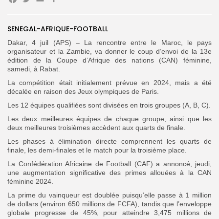
Facebook
Twitter
Email
Partager
SENEGAL-AFRIQUE-FOOTBALL
Search
Search
for:
Button
Dakar, 4 juil (APS) – La rencontre entre le Maroc, le pays
organisateur et la Zambie, va donner le coup d’envoi de la 13e
FR
édition de la Coupe d’Afrique des nations (CAN) féminine,
samedi, à Rabat.
La compétition était initialement prévue en 2024, mais a été
décalée en raison des Jeux olympiques de Paris.
Les 12 équipes qualifiées sont divisées en trois groupes (A, B, C).
Les deux meilleures équipes de chaque groupe, ainsi que les
deux meilleures troisièmes accèdent aux quarts de finale.
Les phases à élimination directe comprennent les quarts de
finale, les demi-finales et le match pour la troisième place.
La Confédération Africaine de Football (CAF) a annoncé, jeudi,
une augmentation significative des primes allouées à la CAN
féminine 2024.
La prime du vainqueur est doublée puisqu’elle passe à 1 million
de dollars (environ 650 millions de FCFA), tandis que l’enveloppe
globale progresse de 45%, pour atteindre 3,475 millions de