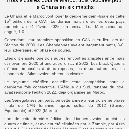
Trois victoires pour le Maroc, trois victoires pour
le Ghana en six matchs
Le Ghana et le Maroc vont jouer la deuxième demi-finale de cette
e
15
édition de la CAN. Le dernier match entre les deux pays
remonte au 21 février 2025, en amical. Les Marocaines ont
gagné, 1-0.
Cependant, leur première opposition en CAN a eu lieu lors de
l’édition de 2000. Les Ghanéennes avaient largement battu, 3-0,
leur adversaire, en phase de poules.
Elles ont ensuite joué trois autres rencontres amicales entre mars
et novembre 2020 et une autre en avril 2022. Les Black Queens
s’étaient imposées à deux reprises, les deux autres fois, les
Lionnes de l’Atlas avaient obtenu la victoire.
Le royaume chérifien accueille cette compétition pour la
deuxième fois consécutive. L’Afrique du Sud, tenante du titre,
avait remporté l’édition 2022, déjà organisée au Maroc.
Les Sénégalaises ont participé cette année à leur troisième phase
finale de CAN féminine, après celles de 2012 (Guinée
Équatoriale) et 2022 (Maroc).
Lors de cette dernière édition, les Lionnes avaient atteint les
quarts de finale, et avaient été éliminées par la Zambie, par 4 tirs
au but à 2. Les filles de Mame Moussa Cissé se sont à nouveau