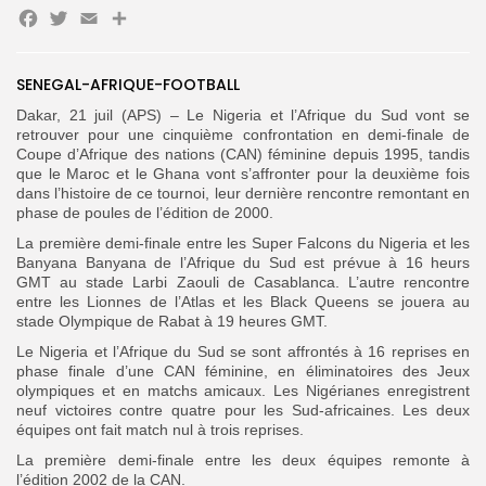
Facebook
Twitter
Email
Partager
SENEGAL-AFRIQUE-FOOTBALL
Dakar, 21 juil (APS) – Le Nigeria et l’Afrique du Sud vont se
Search
Search
for:
retrouver pour une cinquième confrontation en demi-finale de
Button
Coupe d’Afrique des nations (CAN) féminine depuis 1995, tandis
que le Maroc et le Ghana vont s’affronter pour la deuxième fois
FR
dans l’histoire de ce tournoi, leur dernière rencontre remontant en
phase de poules de l’édition de 2000.
La première demi-finale entre les Super Falcons du Nigeria et les
Banyana Banyana de l’Afrique du Sud est prévue à 16 heurs
GMT au stade Larbi Zaouli de Casablanca. L’autre rencontre
entre les Lionnes de l’Atlas et les Black Queens se jouera au
stade Olympique de Rabat à 19 heures GMT.
Le Nigeria et l’Afrique du Sud se sont affrontés à 16 reprises en
phase finale d’une CAN féminine, en éliminatoires des Jeux
olympiques et en matchs amicaux. Les Nigérianes enregistrent
neuf victoires contre quatre pour les Sud-africaines. Les deux
équipes ont fait match nul à trois reprises.
La première demi-finale entre les deux équipes remonte à
l’édition 2002 de la CAN.