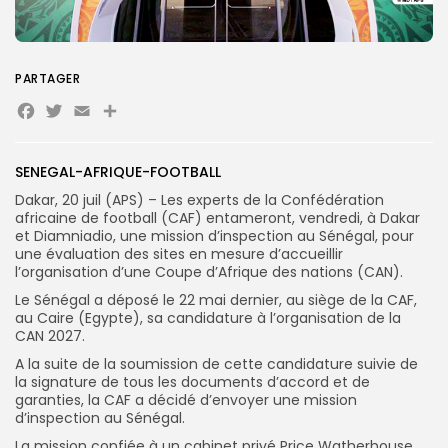
Search
Search
for:
Button
PARTAGER
Facebook
Twitter
Email
Partager
FR
SENEGAL-AFRIQUE-FOOTBALL
Dakar, 20 juil (APS) – Les experts de la Confédération
africaine de football (CAF) entameront, vendredi, à Dakar
et Diamniadio, une mission d’inspection au Sénégal, pour
une évaluation des sites en mesure d’accueillir
l’organisation d’une Coupe d’Afrique des nations (CAN).
Le Sénégal a déposé le 22 mai dernier, au siège de la CAF,
au Caire (Egypte), sa candidature à l’organisation de la
CAN 2027.
A la suite de la soumission de cette candidature suivie de
la signature de tous les documents d’accord et de
garanties, la CAF a décidé d’envoyer une mission
d’inspection au Sénégal.
La mission confiée à un cabinet privé Price Watherhouse