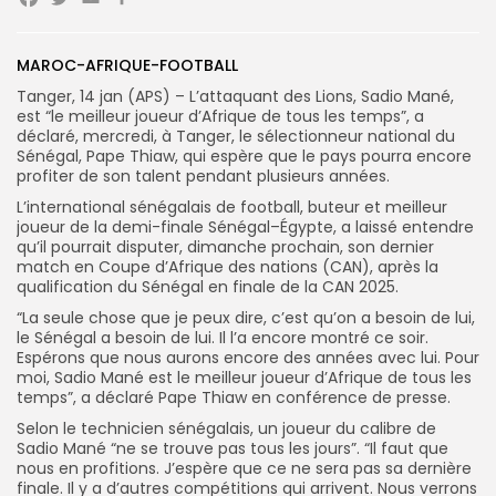
Facebook
Twitter
Email
Partager
Search
Search
for:
MAROC-AFRIQUE-FOOTBALL
Button
Tanger, 14 jan (APS) – L’attaquant des Lions, Sadio Mané,
FR
est “le meilleur joueur d’Afrique de tous les temps”, a
déclaré, mercredi, à Tanger, le sélectionneur national du
Sénégal, Pape Thiaw, qui espère que le pays pourra encore
profiter de son talent pendant plusieurs années.
L’international sénégalais de football, buteur et meilleur
joueur de la demi-finale Sénégal–Égypte, a laissé entendre
qu’il pourrait disputer, dimanche prochain, son dernier
match en Coupe d’Afrique des nations (CAN), après la
qualification du Sénégal en finale de la CAN 2025.
“La seule chose que je peux dire, c’est qu’on a besoin de lui,
le Sénégal a besoin de lui. Il l’a encore montré ce soir.
Espérons que nous aurons encore des années avec lui. Pour
moi, Sadio Mané est le meilleur joueur d’Afrique de tous les
temps”, a déclaré Pape Thiaw en conférence de presse.
Selon le technicien sénégalais, un joueur du calibre de
Sadio Mané “ne se trouve pas tous les jours”. “Il faut que
nous en profitions. J’espère que ce ne sera pas sa dernière
finale. Il y a d’autres compétitions qui arrivent. Nous verrons