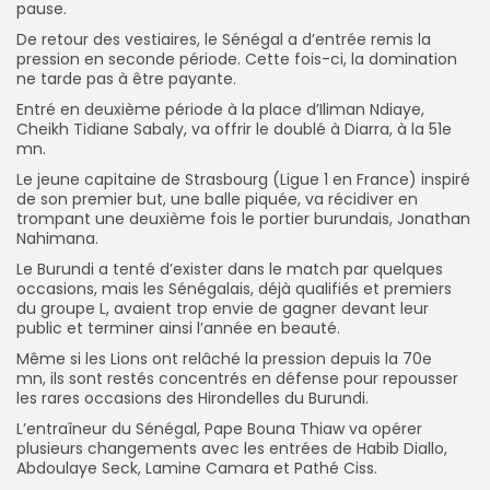
pause.
De retour des vestiaires, le Sénégal a d’entrée remis la
pression en seconde période. Cette fois-ci, la domination
ne tarde pas à être payante.
Entré en deuxième période à la place d’Iliman Ndiaye,
Cheikh Tidiane Sabaly, va offrir le doublé à Diarra, à la 51e
mn.
Le jeune capitaine de Strasbourg (Ligue 1 en France) inspiré
de son premier but, une balle piquée, va récidiver en
trompant une deuxième fois le portier burundais, Jonathan
Nahimana.
Le Burundi a tenté d’exister dans le match par quelques
occasions, mais les Sénégalais, déjà qualifiés et premiers
du groupe L, avaient trop envie de gagner devant leur
public et terminer ainsi l’année en beauté.
Même si les Lions ont relâché la pression depuis la 70e
mn, ils sont restés concentrés en défense pour repousser
les rares occasions des Hirondelles du Burundi.
L’entraîneur du Sénégal, Pape Bouna Thiaw va opérer
plusieurs changements avec les entrées de Habib Diallo,
Abdoulaye Seck, Lamine Camara et Pathé Ciss.