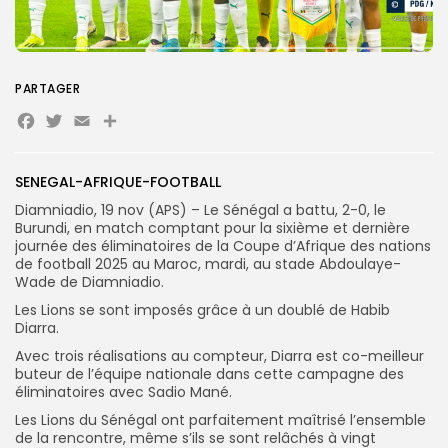
PARTAGER
Search
Search
for:
Facebook
Twitter
Email
Partager
Button
FR
SENEGAL-AFRIQUE-FOOTBALL
Diamniadio, 19 nov (APS) – Le Sénégal a battu, 2-0, le
Burundi, en match comptant pour la sixième et dernière
journée des éliminatoires de la Coupe d’Afrique des nations
de football 2025 au Maroc, mardi, au stade Abdoulaye-
Wade de Diamniadio.
Les Lions se sont imposés grâce à un doublé de Habib
Diarra.
Avec trois réalisations au compteur, Diarra est co-meilleur
buteur de l’équipe nationale dans cette campagne des
éliminatoires avec Sadio Mané.
Les Lions du Sénégal ont parfaitement maîtrisé l’ensemble
de la rencontre, même s’ils se sont relâchés à vingt