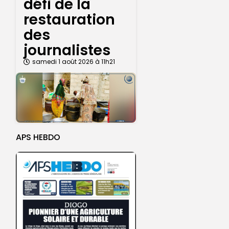
défi de la
restauration
des
journalistes
samedi 1 août 2026 à 11h21
APS HEBDO