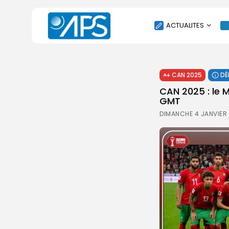
ACTUALITES
POLITIQUE
CAN 2025
DÉ
SOCIÉTÉ
CAN 2025 : le 
ÉCONOMIE
GMT
CULTURE
DIMANCHE 4 JANVIER 
SPORT
ENVIRONNEMENT
INTERNATIONAL
AGENDA
SANTE