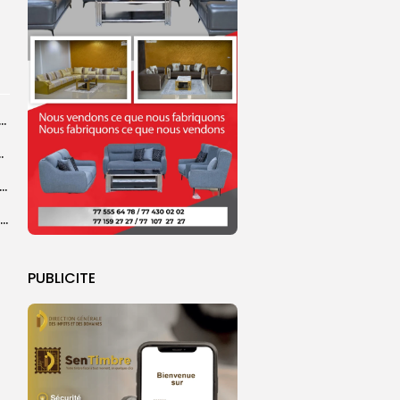
ral de l’OIF : à Dakar, la candidate Coumba Bâ, décline...
centres d’enrôlement à Touba
er le statut A de la CNDH : ”une priorité nationale”, selon...
Abdoulaye Faye, cocher le temps du Magal, rêve d’un lendemain meilleur
PUBLICITE