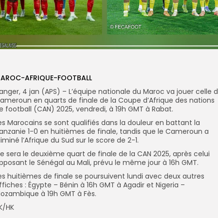
AROC-AFRIQUE-FOOTBALL
anger, 4 jan (APS) – L’équipe nationale du Maroc va jouer celle 
ameroun en quarts de finale de la Coupe d’Afrique des nations
e football (CAN) 2025, vendredi, à 19h GMT à Rabat.
es Marocains se sont qualifiés dans la douleur en battant la
anzanie 1-0 en huitièmes de finale, tandis que le Cameroun a
liminé l’Afrique du Sud sur le score de 2-1.
e sera le deuxième quart de finale de la CAN 2025, après celui
pposant le Sénégal au Mali, prévu le même jour à 16h GMT.
es huitièmes de finale se poursuivent lundi avec deux autres
ffiches : Égypte – Bénin à 16h GMT à Agadir et Nigeria –
ozambique à 19h GMT à Fès.
K/HK