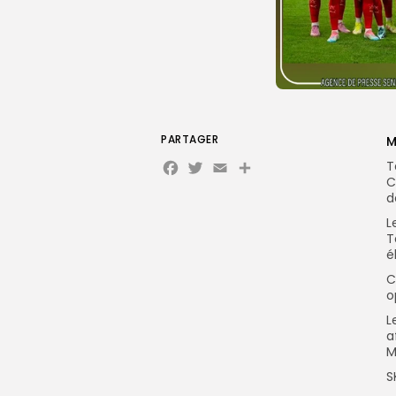
PARTAGER
M
Facebook
Twitter
Email
Partager
T
C
d
L
T
é
C
o
L
a
M
S