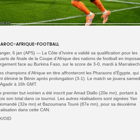
AROC-AFRIQUE-FOOTBALL
anger, 6 jan (APS) — La Côte d’Ivoire a validé sa qualification pour les
uarts de finale de la Coupe d’Afrique des nations de football en imposa
argement face au Burkina Faso, sur le score de 3-0, mardi à Marrakech
es champions d’Afrique en titre affronteront les Pharaons d’Égypte, qui
nt éliminé le Bénin après prolongation (3-1). Le match se jouera samed
 Agadir à 16h GMT.
e premier but ivoirien a été inscrit par Amad Diallo (20e mn), portant à
rois son total dans ce tournoi. Les autres réalisations sont signées Yan
iomandé (32e mn) et Bazoumana Touré (87e mn), pour sa deuxième
éalisation dans cette CAN.
K/OID