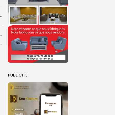
ba : La CSU au plus près des pèlerins
Magal 2026 : près de 20 000 pèlerins transportés vers Touba en...
 l’accès à l’eau, une préoccupation majeure avant le Grand Magal
ral de l’OIF : à Dakar, la candidate Coumba Bâ, décline...
PUBLICITE