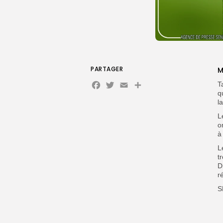
PARTAGER
M
Facebook
Twitter
Email
Partager
T
q
l
L
o
à
L
t
D
r
S