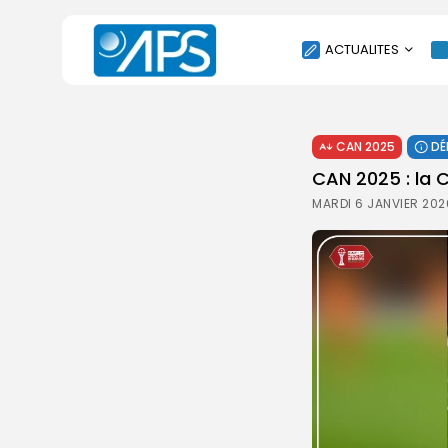
ACTUALITES
POLITIQUE
CAN 2025
DÉ
SOCIÉTÉ
CAN 2025 : la C
ÉCONOMIE
MARDI 6 JANVIER 2026
CULTURE
SPORT
ENVIRONNEMENT
INTERNATIONAL
AGENDA
SANTE