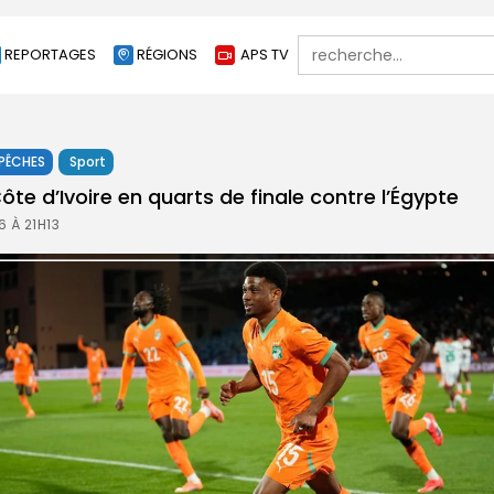
Search
REPORTAGES
RÉGIONS
APS TV
for:
PÊCHES
Sport
ôte d’Ivoire en quarts de finale contre l’Égypte
 À 21H13