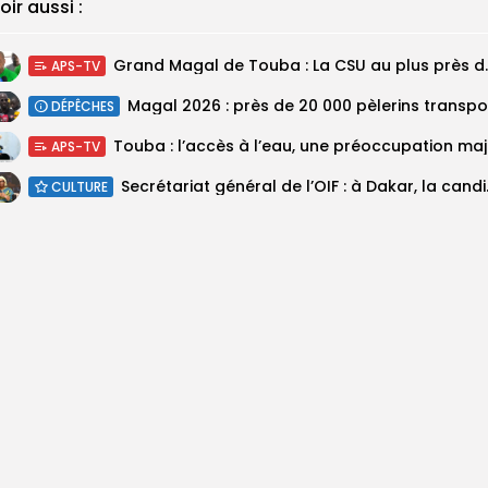
oir aussi :
Grand Magal de Tou
APS-TV
DÉPÊCHES
Touba :
APS-TV
Secrétariat géné
CULTURE